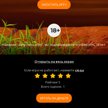
ЗАПУСТИТЬ ИГРУ
Нажимая "Запустить игру", вы подтверждаете что Вам есть 18 лет.
Открыть на весь экран
Если игра не работает, нажмите
сюда
Рейтинг
5
Всего оценок:
1
ИГРАТЬ НА ДЕНЬГИ