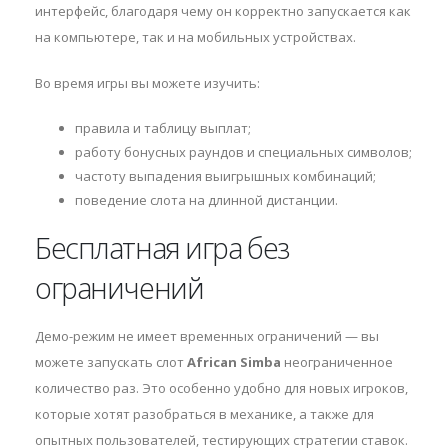
интерфейс, благодаря чему он корректно запускается как
на компьютере, так и на мобильных устройствах.
Во время игры вы можете изучить:
правила и таблицу выплат;
работу бонусных раундов и специальных символов;
частоту выпадения выигрышных комбинаций;
поведение слота на длинной дистанции.
Бесплатная игра без
ограничений
Демо-режим не имеет временных ограничений — вы
можете запускать слот
African Simba
неограниченное
количество раз. Это особенно удобно для новых игроков,
которые хотят разобраться в механике, а также для
опытных пользователей, тестирующих стратегии ставок.