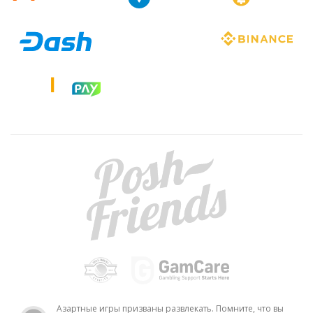
Азартные игры призваны развлекать. Помните, что вы