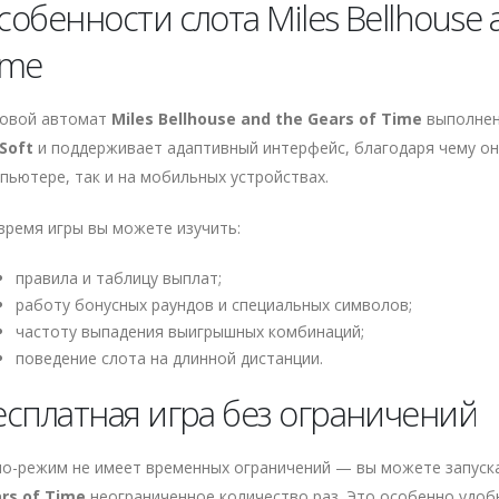
собенности слота Miles Bellhouse a
ime
овой автомат
Miles Bellhouse and the Gears of Time
выполнен
Soft
и поддерживает адаптивный интерфейс, благодаря чему он 
пьютере, так и на мобильных устройствах.
время игры вы можете изучить:
правила и таблицу выплат;
работу бонусных раундов и специальных символов;
частоту выпадения выигрышных комбинаций;
поведение слота на длинной дистанции.
есплатная игра без ограничений
о-режим не имеет временных ограничений — вы можете запуск
rs of Time
неограниченное количество раз. Это особенно удоб