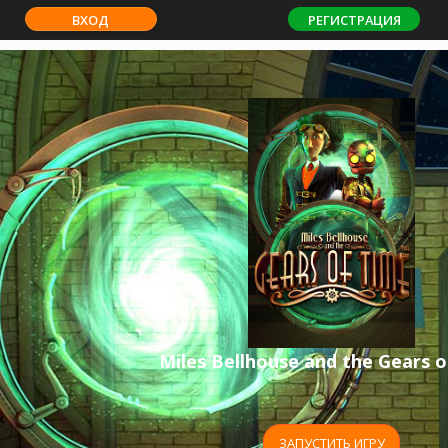
ВХОД
РЕГИСТРАЦИЯ
Miles Bellhouse and the Gears 
ЗАПУСТИТЬ ИГРУ