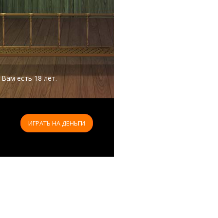
Вам есть 18 лет.
ИГРАТЬ НА ДЕНЬГИ