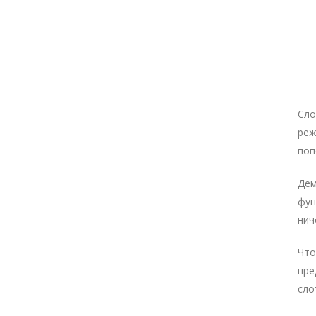
Сл
реж
поп
Дем
фун
нич
Что
пре
сло