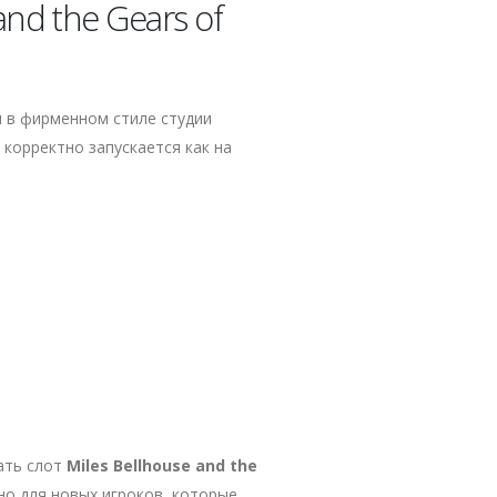
nd the Gears of
 в фирменном стиле студии
корректно запускается как на
ать слот
Miles Bellhouse and the
но для новых игроков, которые