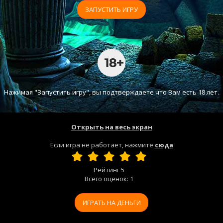
ЗАПУСТИТЬ ИГРУ
Нажимая "Запустить игру", вы подтверждаете что Вам есть 18 лет.
Открыть на весь экран
Если игра не работает, нажмите
сюда
Рейтинг
5
Всего оценок:
1
ИГРАТЬ НА ДЕНЬГИ