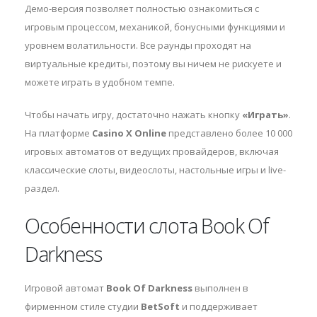
Демо-версия позволяет полностью ознакомиться с
игровым процессом, механикой, бонусными функциями и
уровнем волатильности. Все раунды проходят на
виртуальные кредиты, поэтому вы ничем не рискуете и
можете играть в удобном темпе.
Чтобы начать игру, достаточно нажать кнопку
«Играть»
.
На платформе
Casino X Online
представлено более 10 000
игровых автоматов от ведущих провайдеров, включая
классические слоты, видеослоты, настольные игры и live-
раздел.
Особенности слота Book Of
Darkness
Игровой автомат
Book Of Darkness
выполнен в
фирменном стиле студии
BetSoft
и поддерживает