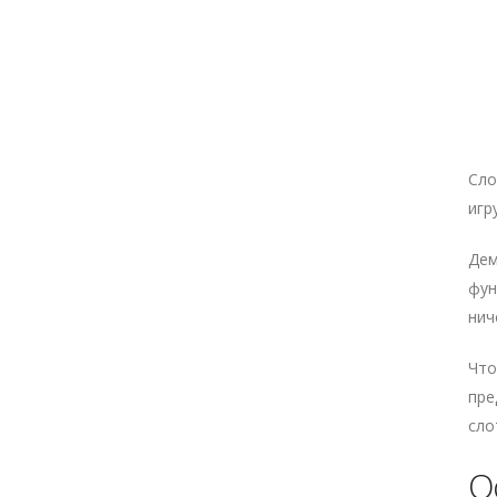
Сл
игр
Дем
фун
нич
Что
пре
сло
О