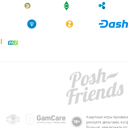
Азартные игры призваны
рискуете деньгами, когд
больше, чем можете поз