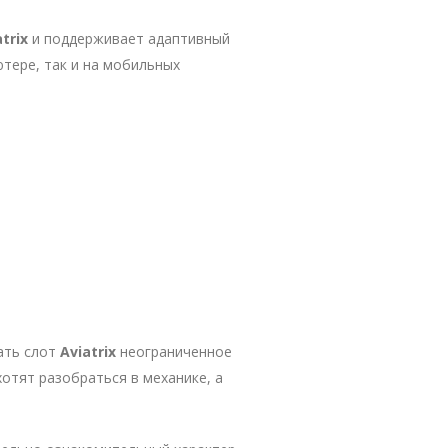
trix
и поддерживает адаптивный
ютере, так и на мобильных
ать слот
Aviatrix
неограниченное
хотят разобраться в механике, а