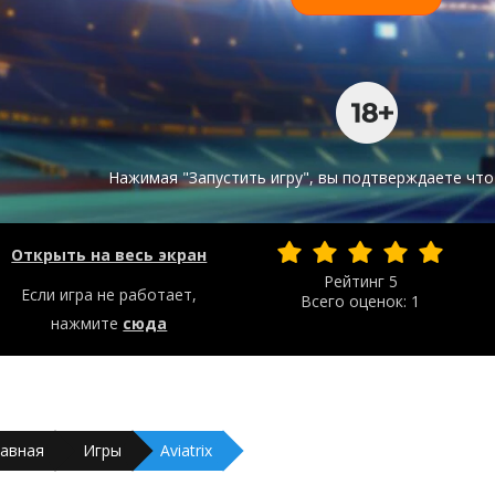
Нажимая "Запустить игру", вы подтверждаете что 
Открыть на весь экран
Рейтинг
5
Если игра не работает,
Всего оценок:
1
нажмите
сюда
авная
Игры
Aviatrix