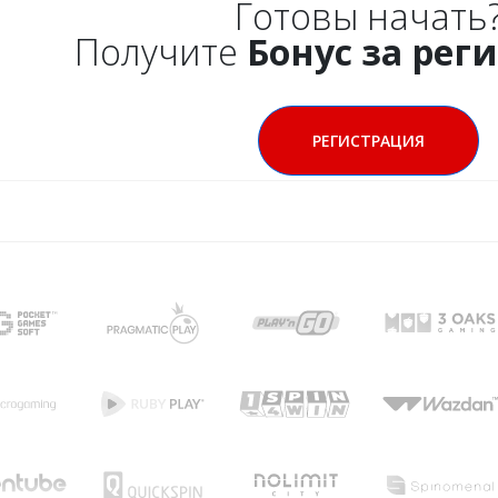
Готовы начать
Получите
Бонус за рег
РЕГИСТРАЦИЯ