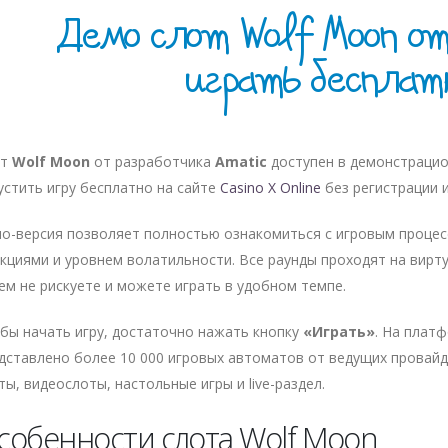
Демо слот Wolf Moon от
играть бесплат
от
Wolf Moon
от разработчика
Amatic
доступен в демонстраци
устить игру бесплатно на сайте
Casino X Online
без регистрации и
о-версия позволяет полностью ознакомиться с игровым процес
кциями и уровнем волатильности. Все раунды проходят на вирт
ем не рискуете и можете играть в удобном темпе.
бы начать игру, достаточно нажать кнопку
«Играть»
. На плат
дставлено более 10 000 игровых автоматов от ведущих провайд
ты, видеослоты, настольные игры и live-раздел.
собенности слота Wolf Moon