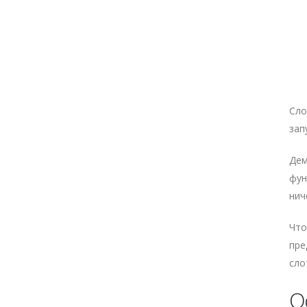
Сл
зап
Дем
фун
нич
Что
пре
сло
О