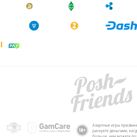
Азартные игры призваны
рискуете деньгами, когд
больше, чем можете поз