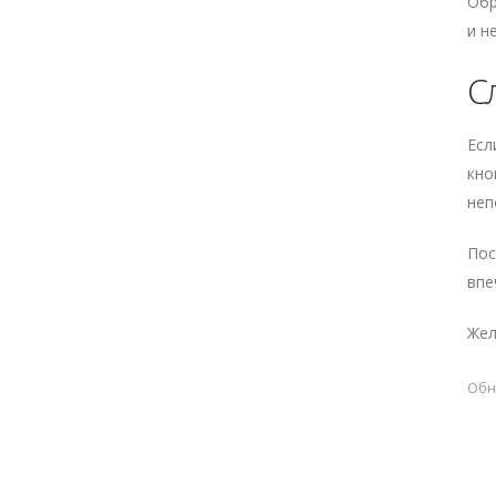
Обр
и н
С
Есл
кно
неп
Пос
впе
Жел
Обн