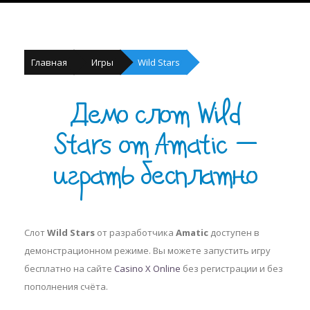
Главная
Игры
Wild Stars
Демо слот Wild
Stars от Amatic —
играть бесплатно
Слот
Wild Stars
от разработчика
Amatic
доступен в
демонстрационном режиме. Вы можете запустить игру
бесплатно на сайте
Casino X Online
без регистрации и без
пополнения счёта.