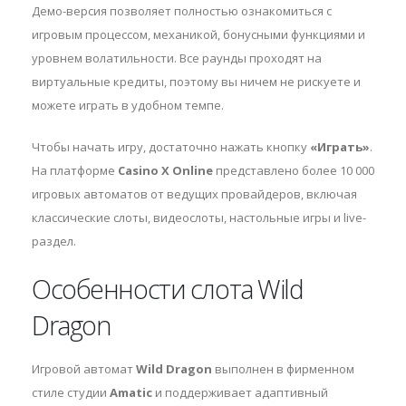
Демо-версия позволяет полностью ознакомиться с
игровым процессом, механикой, бонусными функциями и
уровнем волатильности. Все раунды проходят на
виртуальные кредиты, поэтому вы ничем не рискуете и
можете играть в удобном темпе.
Чтобы начать игру, достаточно нажать кнопку
«Играть»
.
На платформе
Casino X Online
представлено более 10 000
игровых автоматов от ведущих провайдеров, включая
классические слоты, видеослоты, настольные игры и live-
раздел.
Особенности слота Wild
Dragon
Игровой автомат
Wild Dragon
выполнен в фирменном
стиле студии
Amatic
и поддерживает адаптивный