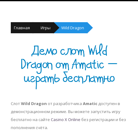
Главная
Игры
Wild Dragon
Демо слот Wild
Dragon от Amatic —
играть бесплатно
Слот
Wild Dragon
от разработчика
Amatic
доступен в
демонстрационном режиме. Вы можете запустить игру
бесплатно на сайте
Casino X Online
без регистрации и без
пополнения счёта.