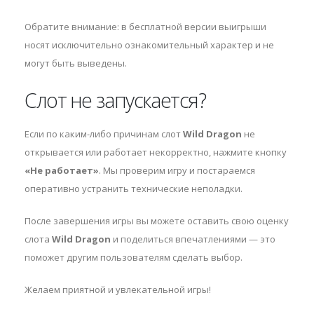
Обратите внимание: в бесплатной версии выигрыши
носят исключительно ознакомительный характер и не
могут быть выведены.
Слот не запускается?
Если по каким-либо причинам слот
Wild Dragon
не
открывается или работает некорректно, нажмите кнопку
«Не работает»
. Мы проверим игру и постараемся
оперативно устранить технические неполадки.
После завершения игры вы можете оставить свою оценку
слота
Wild Dragon
и поделиться впечатлениями — это
поможет другим пользователям сделать выбор.
Желаем приятной и увлекательной игры!