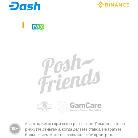
Азартные игры призваны развлекать. Помните, что вы
рискуете деньгами, когда делаете ставки. Не тратьте
больше, чем можете позволить себе проиграть.