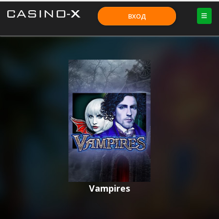
ВХОД
Vampires