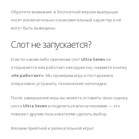
Обратите внимание: в бесплатной версии выигрыши
носят исключительно ознакомительный характер и не
могут быть выведены.
Слот не запускается?
Если по каким-либо причинам слот
Ultra Seven
не
открывается или работает некорректно, нажмите кнопку
«Не работает»
. Мы проверим игру и постараемся
оперативно устранить технические неполадки.
После завершения игры вы можете оставить свою оценку
слота
Ultra Seven
и поделиться впечатлениями — это
поможет другим пользователям сделать выбор.
Желаем приятной и увлекательной игры!