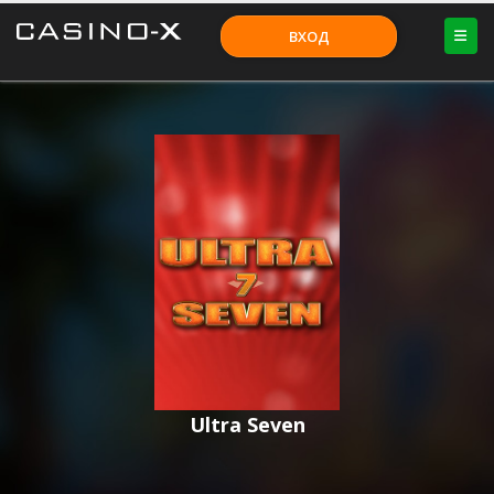
ВХОД
Ultra Seven