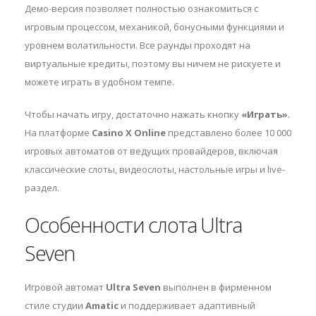
Демо-версия позволяет полностью ознакомиться с
игровым процессом, механикой, бонусными функциями и
уровнем волатильности. Все раунды проходят на
виртуальные кредиты, поэтому вы ничем не рискуете и
можете играть в удобном темпе.
Чтобы начать игру, достаточно нажать кнопку
«Играть»
.
На платформе
Casino X Online
представлено более 10 000
игровых автоматов от ведущих провайдеров, включая
классические слоты, видеослоты, настольные игры и live-
раздел.
Особенности слота Ultra
Seven
Игровой автомат
Ultra Seven
выполнен в фирменном
стиле студии
Amatic
и поддерживает адаптивный