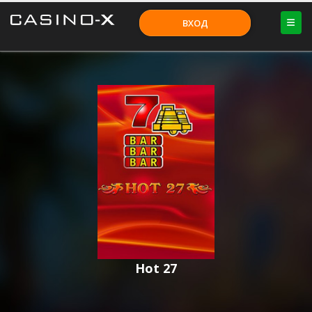
ВХОД
Hot 27