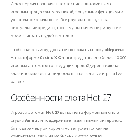
Демо-версия позволяет полностью ознакомиться с
игровым процессом, механикой, бонусными функциями и
уровнем волатильности. Все раунды проходят на
виртуальные кредиты, поэтому вы ничем не рискуете и
можете играть в удобном темпе.
Чтобы начать игру, достаточно нажать кнопку
«Играть»
.
На платформе
Casino X Online
представлено более 10 000
игровых автоматов от ведущих провайдеров, включая
классические слоты, видеослоты, настольные игры и live-
раздел.
Особенности слота Hot 27
Игровой автомат
Hot 27
выполнен в фирменном стиле
студии
Amatic
и поддерживает адаптивный интерфейс,
благодаря чему он корректно запускается как на
компьютере, так и на мобильных устройствах.