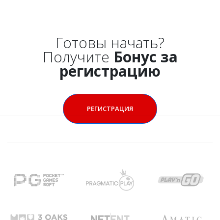
Готовы начать?
Получите
Бонус за
регистрацию
РЕГИСТРАЦИЯ