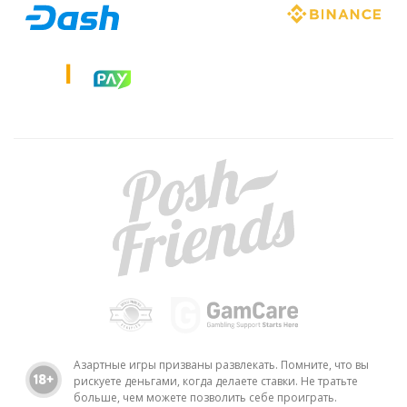
Азартные игры призваны развлекать. Помните, что вы
рискуете деньгами, когда делаете ставки. Не тратьте
больше, чем можете позволить себе проиграть.