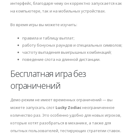
интерфейс, благодаря чему он корректно запускается как
на компьютере, так и на мобильных устройствах.
Во время игры вы можете изучить:
правила и таблицу выплат;
работу бонусных раундов и специальных символов;
частоту выпадения выигрышных комбинаций;
поведение слота на длинной дистанции.
Бесплатная игра без
ограничений
Демо-режим не имеет временных ограничений — вы
можете запускать слот
Lucky Zodiac
неограниченное
количество раз. Это особенно удобно для новых игроков,
которые хотят разобраться в механике, а также для
опытных пользователей, тестирующих стратегии ставок.