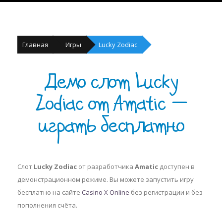
Главная
Игры
Lucky Zodiac
Демо слот Lucky
Zodiac от Amatic —
играть бесплатно
Слот
Lucky Zodiac
от разработчика
Amatic
доступен в
демонстрационном режиме. Вы можете запустить игру
бесплатно на сайте
Casino X Online
без регистрации и без
пополнения счёта.