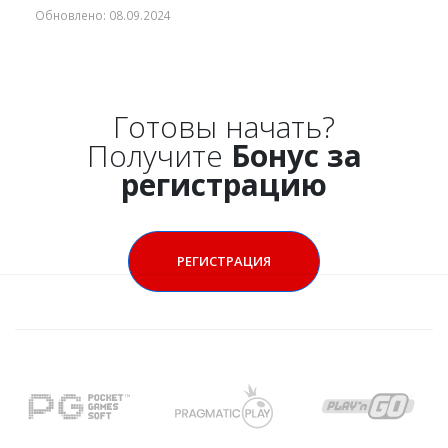
Обновлено:
08.09.2024
Готовы начать?
Получите
Бонус за
регистрацию
РЕГИСТРАЦИЯ