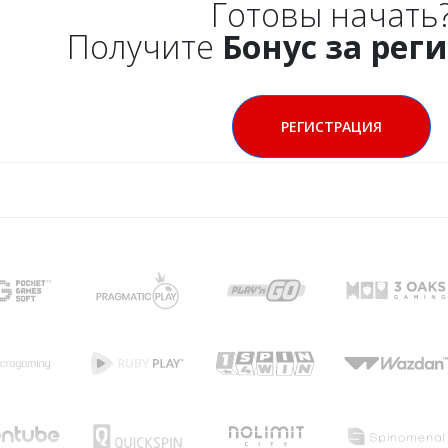
Готовы начать
Получите
Бонус за рег
РЕГИСТРАЦИЯ