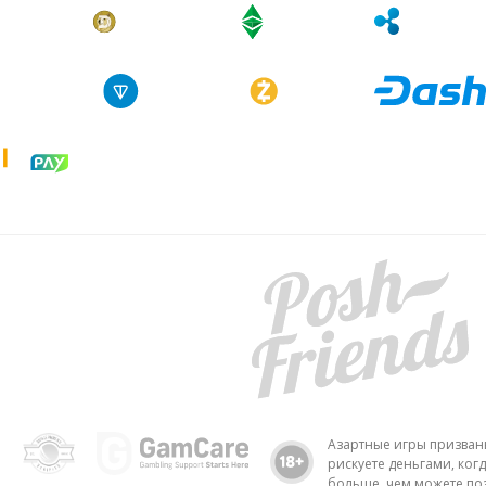
Азартные игры призваны
рискуете деньгами, когд
больше, чем можете поз