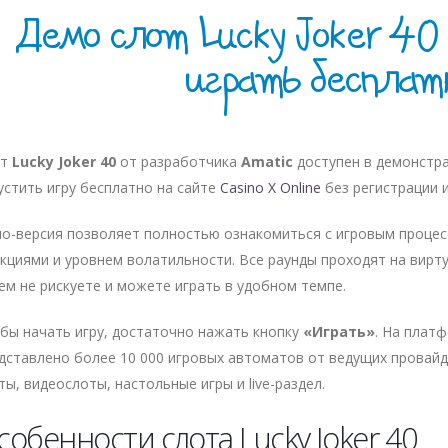
Демо слот Lucky Joker 40
играть бесплат
от
Lucky Joker 40
от разработчика
Amatic
доступен в демонстр
устить игру бесплатно на сайте
Casino X Online
без регистрации и
о-версия позволяет полностью ознакомиться с игровым процес
кциями и уровнем волатильности. Все раунды проходят на вирт
ем не рискуете и можете играть в удобном темпе.
бы начать игру, достаточно нажать кнопку
«Играть»
. На плат
дставлено более 10 000 игровых автоматов от ведущих провайд
ты, видеослоты, настольные игры и live-раздел.
собенности слота Lucky Joker 40