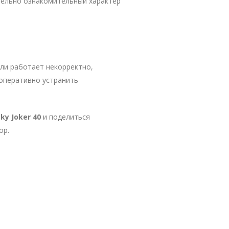
тельно ознакомительный характер
ли работает некорректно,
 оперативно устранить
ky Joker 40
и поделиться
ор.