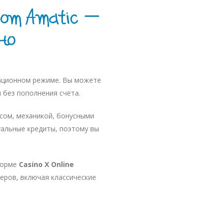
 от Amatic —
но
ационном режиме. Вы можете
 без пополнения счёта.
сом, механикой, бонусными
уальные кредиты, поэтому вы
форме
Casino X Online
еров, включая классические