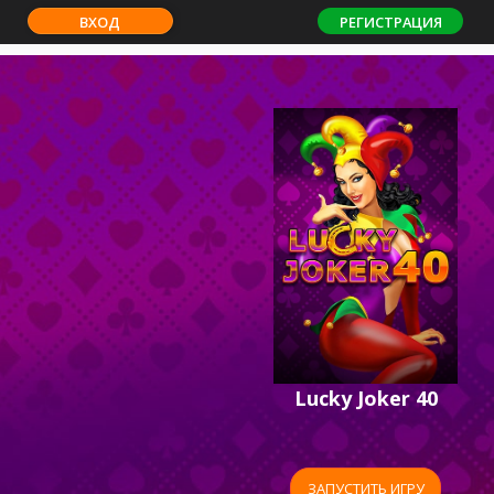
ВХОД
РЕГИСТРАЦИЯ
Lucky Joker 40
ЗАПУСТИТЬ ИГРУ