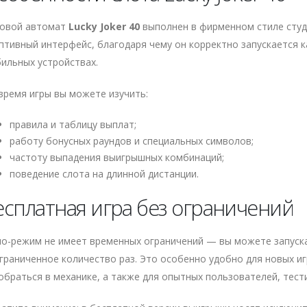
овой автомат
Lucky Joker 40
выполнен в фирменном стиле сту
птивный интерфейс, благодаря чему он корректно запускается ка
ильных устройствах.
время игры вы можете изучить:
правила и таблицу выплат;
работу бонусных раундов и специальных символов;
частоту выпадения выигрышных комбинаций;
поведение слота на длинной дистанции.
есплатная игра без ограничений
о-режим не имеет временных ограничений — вы можете запуск
граниченное количество раз. Это особенно удобно для новых и
обраться в механике, а также для опытных пользователей, тест