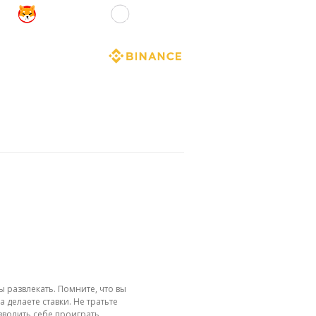
 развлекать. Помните, что вы
а делаете ставки. Не тратьте
волить себе проиграть.