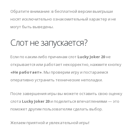
Обратите внимание: в бесплатной версии выигрыши
носят исключительно ознакомительный характер и не
могут быть выведены.
Слот не запускается?
Если по каким-либо причинам слот
Lucky Joker 20
не
открывается или работает некорректно, нажмите кнопку
«Не работает»
. Мы проверим игру и постараемся
оперативно устранить технические неполадки.
После завершения игры вы можете оставить свою оценку
слота
Lucky Joker 20
и поделиться впечатлениями — это
поможет другим пользователям сделать выбор.
Желаем приятной и увлекательной игры!