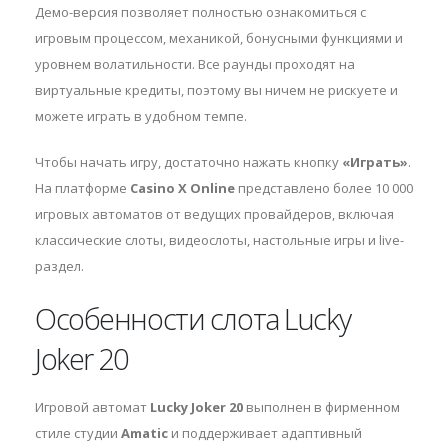
Демо-версия позволяет полностью ознакомиться с
игровым процессом, механикой, бонусными функциями и
уровнем волатильности. Все раунды проходят на
виртуальные кредиты, поэтому вы ничем не рискуете и
можете играть в удобном темпе.
Чтобы начать игру, достаточно нажать кнопку
«Играть»
.
На платформе
Casino X Online
представлено более 10 000
игровых автоматов от ведущих провайдеров, включая
классические слоты, видеослоты, настольные игры и live-
раздел.
Особенности слота Lucky
Joker 20
Игровой автомат
Lucky Joker 20
выполнен в фирменном
стиле студии
Amatic
и поддерживает адаптивный