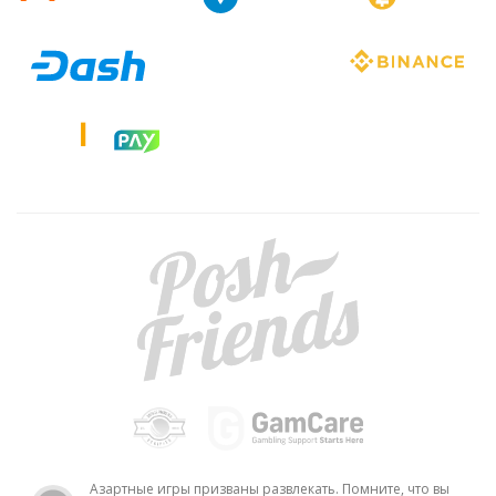
Азартные игры призваны развлекать. Помните, что вы