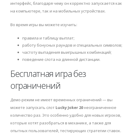
интерфейс, благодаря чему он корректно запускается как
на компьютере, так и на мобильных устройствах.
Во время игры вы можете изучить:
правила и таблицу выплат;
работу бонусных раундов и специальных символов;
частоту выпадения выигрышных комбинаций;
поведение слота на длинной дистанции.
Бесплатная игра без
ограничений
Демо-режим не имеет временных ограничений — вы
можете запускать слот
Lucky Joker 20
неограниченное
количество раз. Это особенно удобно для новых игроков,
которые хотят разобраться в механике, а также для
опытных пользователей, тестирующих стратегии ставок.