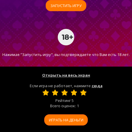
ЗАПУСТИТЬ ИГРУ
Нажимая "Запустить игру", вы подтверждаете что Вам есть 18 лет.
Открыть на весь экран
Если игра не работает, нажмите
сюда
Рейтинг
5
Всего оценок:
1
ИГРАТЬ НА ДЕНЬГИ