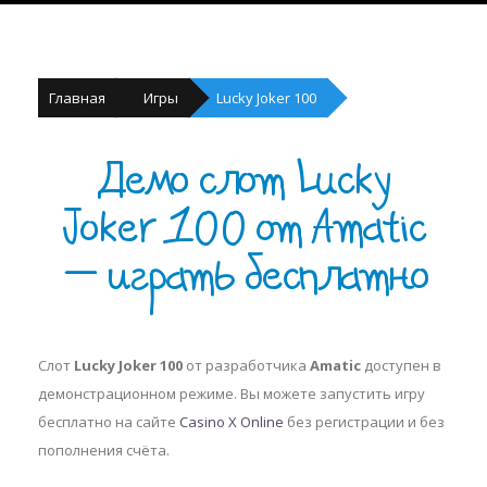
Главная
Игры
Lucky Joker 100
Демо слот Lucky
Joker 100 от Amatic
— играть бесплатно
Слот
Lucky Joker 100
от разработчика
Amatic
доступен в
демонстрационном режиме. Вы можете запустить игру
бесплатно на сайте
Casino X Online
без регистрации и без
пополнения счёта.