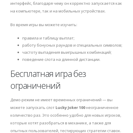
интерфейс, благодаря чему он корректно запускается как
на компьютере, так и на мобильных устройствах.
Во время игры вы можете изучить:
правила и таблицу выплат;
работу бонусных раундов и специальных символов;
частоту выпадения выигрышных комбинаций;
поведение слота на длинной дистанции.
Бесплатная игра без
ограничений
Демо-режим не имеет временных ограничений — вы
можете запускать слот
Lucky Joker 100
неограниченное
количество раз. Это особенно удобно для новых игроков,
которые хотят разобраться в механике, а также для
опытных пользователей, тестирующих стратегии ставок.