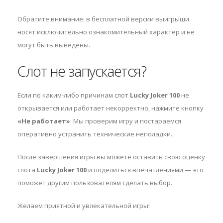
Обратите внимание: в бесплатной версии выигрыши
носят исключительно ознакомительный характер и не
могут быть выведены.
Слот не запускается?
Если по каким-либо причинам слот
Lucky Joker 100
не
открывается или работает некорректно, нажмите кнопку
«Не работает»
. Мы проверим игру и постараемся
оперативно устранить технические неполадки.
После завершения игры вы можете оставить свою оценку
слота
Lucky Joker 100
и поделиться впечатлениями — это
поможет другим пользователям сделать выбор.
Желаем приятной и увлекательной игры!