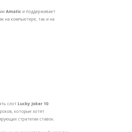
дии
Amatic
и поддерживает
к на компьютере, так и на
ать слот
Lucky Joker 10
гроков, которые хотят
ирующих стратегии ставок.