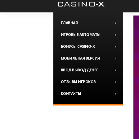
ГЛАВНАЯ
ИГРОВЫЕ АВТОМАТЫ
БОНУСЫ CASINO-X
МОБИЛЬНАЯ ВЕРСИЯ
ВВОД ВЫВОД ДЕНЕГ
ОТЗЫВЫ ИГРОКОВ
КОНТАКТЫ