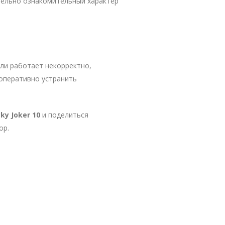
тельно ознакомительный характер
ли работает некорректно,
 оперативно устранить
ky Joker 10
и поделиться
ор.