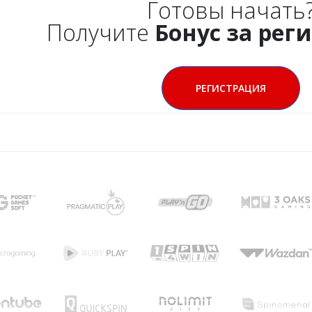
Готовы начать
Получите
Бонус за рег
РЕГИСТРАЦИЯ