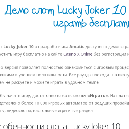
Демо слот Lucky Joker 10
играть бесплат
от
Lucky Joker 10
от разработчика
Amatic
доступен в демонстр
устить игру бесплатно на сайте
Casino X Online
без регистрации и
о-версия позволяет полностью ознакомиться с игровым процес
кциями и уровнем волатильности. Все раунды проходят на вирт
ем не рискуете и можете играть в удобном темпе.
бы начать игру, достаточно нажать кнопку
«Играть»
. На плат
дставлено более 10 000 игровых автоматов от ведущих провайд
ты, видеослоты, настольные игры и live-раздел.
собенности слота Lucky Joker 10