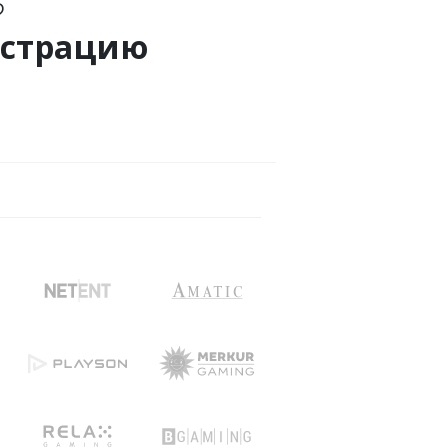
?
истрацию