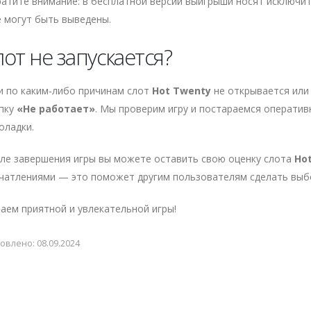
атите внимание: в бесплатной версии выигрыши носят исключи
е могут быть выведены.
лот не запускается?
и по каким-либо причинам слот
Hot Twenty
не открывается или
пку
«Не работает»
. Мы проверим игру и постараемся оператив
оладки.
ле завершения игры вы можете оставить свою оценку слота
Ho
чатлениями — это поможет другим пользователям сделать выб
аем приятной и увлекательной игры!
овлено:
08.09.2024