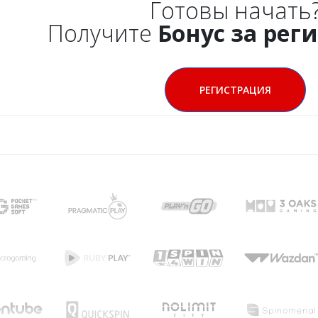
Готовы начать
Получите
Бонус за рег
РЕГИСТРАЦИЯ