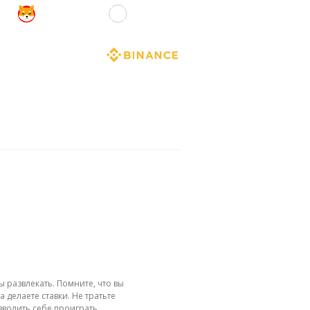
 развлекать. Помните, что вы
а делаете ставки. Не тратьте
волить себе проиграть.