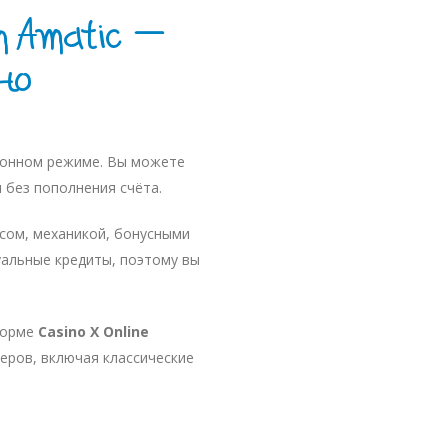
т Amatic —
но
ионном режиме. Вы можете
 без пополнения счёта.
сом, механикой, бонусными
уальные кредиты, поэтому вы
форме
Casino X Online
еров, включая классические