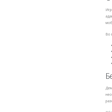
Игр
ада
моб
Во 
Б
Дем
нео
раз