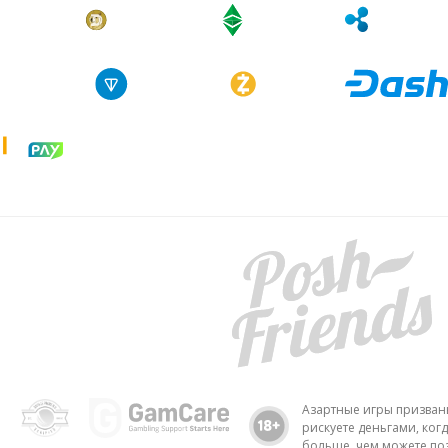
Азартные игры призваны
рискуете деньгами, когд
больше, чем можете поз