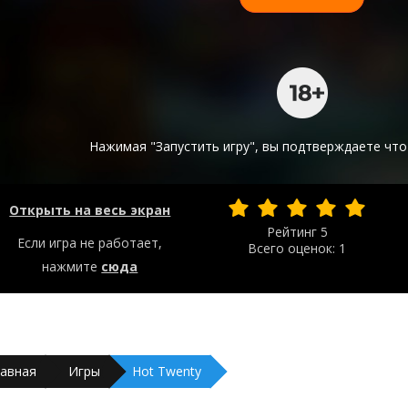
Нажимая "Запустить игру", вы подтверждаете что 
Открыть на весь экран
Рейтинг
5
Если игра не работает,
Всего оценок:
1
нажмите
сюда
авная
Игры
Hot Twenty