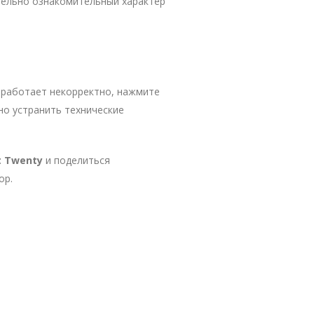
тельно ознакомительный характер
 работает некорректно, нажмите
но устранить технические
t Twenty
и поделиться
ор.