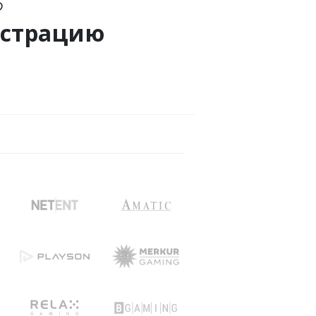
?
истрацию