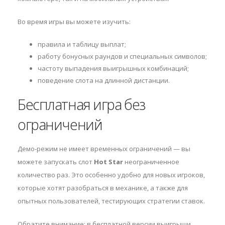
Во время игры вы можете изучить:
правила и таблицу выплат;
работу бонусных раундов и специальных символов;
частоту выпадения выигрышных комбинаций;
поведение слота на длинной дистанции.
Бесплатная игра без
ограничений
Демо-режим не имеет временных ограничений — вы
можете запускать слот
Hot Star
неограниченное
количество раз. Это особенно удобно для новых игроков,
которые хотят разобраться в механике, а также для
опытных пользователей, тестирующих стратегии ставок.
Обратите внимание: в бесплатной версии выигрыши