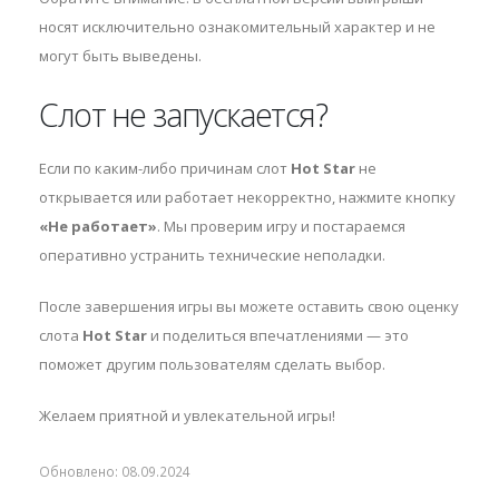
носят исключительно ознакомительный характер и не
могут быть выведены.
Слот не запускается?
Если по каким-либо причинам слот
Hot Star
не
открывается или работает некорректно, нажмите кнопку
«Не работает»
. Мы проверим игру и постараемся
оперативно устранить технические неполадки.
После завершения игры вы можете оставить свою оценку
слота
Hot Star
и поделиться впечатлениями — это
поможет другим пользователям сделать выбор.
Желаем приятной и увлекательной игры!
Обновлено:
08.09.2024