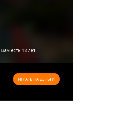
Вам есть 18 лет.
ИГРАТЬ НА ДЕНЬГИ