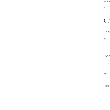
Обр
и н
С
Есл
кно
неп
Пос
впе
Жел
Обн