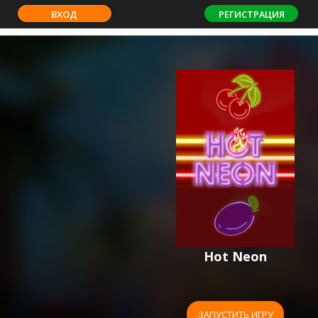
ВХОД
РЕГИСТРАЦИЯ
Hot Neon
ЗАПУСТИТЬ ИГРУ