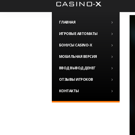
ГЛАВНАЯ
ИГРОВЫЕ АВТОМАТЫ
БОНУСЫ CASINO-X
МОБИЛЬНАЯ ВЕРСИЯ
ВВОД ВЫВОД ДЕНЕГ
ОТЗЫВЫ ИГРОКОВ
КОНТАКТЫ