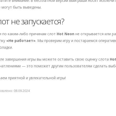
атите внимание: в бесплатной версии выигрыши носят исключи
е могут быть выведены.
лот не запускается?
и по каким-либо причинам слот
Hot Neon
не открывается или р
пку
«Не работает»
. Мы проверим игру и постараемся оператив
оладки.
ле завершения игры вы можете оставить свою оценку слота
Ho
чатлениями — это поможет другим пользователям сделать выб
аем приятной и увлекательной игры!
овлено:
08.09.2024