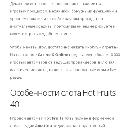
Демо-версия позволяет полностью ознакомиться с
игровым процессом, механикой, бонусными функциями и
уровнем волатильности. Все раунды проходят на
виртуальные кредиты, поэтому вы ничем не рискуете и
можете играть в удобном темпе.
Чтобы начать игру, достаточно нажать кнопку
«Играть»
.
На платформе
Casino X Online
представлено более 10 000
игровых автоматов от ведущих провайдеров, включая
классические слоты, видеослоты, настольные игры и live-
раздел.
Особенности слота Hot Fruits
40
Игровой автомат
Hot Fruits 40
выполнен в фирменном
стиле студии
Amatic
и поддерживает адаптивный