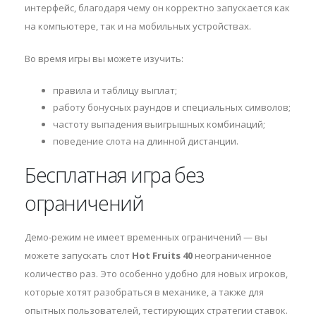
интерфейс, благодаря чему он корректно запускается как
на компьютере, так и на мобильных устройствах.
Во время игры вы можете изучить:
правила и таблицу выплат;
работу бонусных раундов и специальных символов;
частоту выпадения выигрышных комбинаций;
поведение слота на длинной дистанции.
Бесплатная игра без
ограничений
Демо-режим не имеет временных ограничений — вы
можете запускать слот
Hot Fruits 40
неограниченное
количество раз. Это особенно удобно для новых игроков,
которые хотят разобраться в механике, а также для
опытных пользователей, тестирующих стратегии ставок.