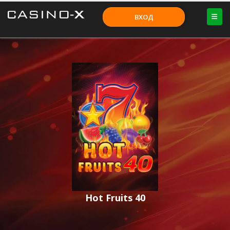
ВХОД
Hot Fruits 40