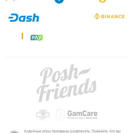
Азартные игры призваны развлекать. Помните, что вы