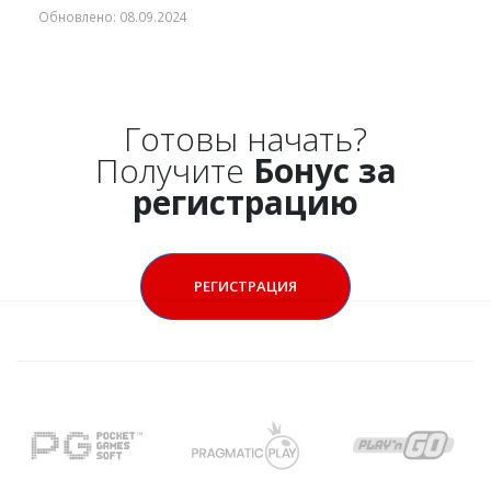
Обновлено:
08.09.2024
Готовы начать?
Получите
Бонус за
регистрацию
РЕГИСТРАЦИЯ