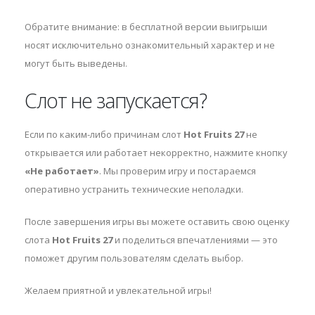
Обратите внимание: в бесплатной версии выигрыши
носят исключительно ознакомительный характер и не
могут быть выведены.
Слот не запускается?
Если по каким-либо причинам слот
Hot Fruits 27
не
открывается или работает некорректно, нажмите кнопку
«Не работает»
. Мы проверим игру и постараемся
оперативно устранить технические неполадки.
После завершения игры вы можете оставить свою оценку
слота
Hot Fruits 27
и поделиться впечатлениями — это
поможет другим пользователям сделать выбор.
Желаем приятной и увлекательной игры!