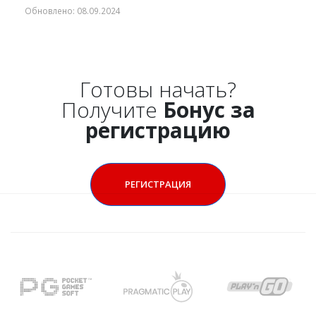
Обновлено:
08.09.2024
Готовы начать?
Получите
Бонус за
регистрацию
РЕГИСТРАЦИЯ