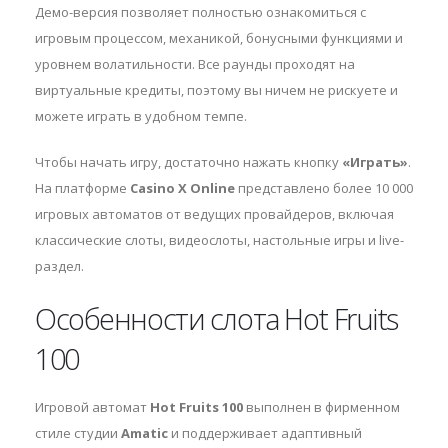
Демо-версия позволяет полностью ознакомиться с
игровым процессом, механикой, бонусными функциями и
уровнем волатильности. Все раунды проходят на
виртуальные кредиты, поэтому вы ничем не рискуете и
можете играть в удобном темпе.
Чтобы начать игру, достаточно нажать кнопку
«Играть»
.
На платформе
Casino X Online
представлено более 10 000
игровых автоматов от ведущих провайдеров, включая
классические слоты, видеослоты, настольные игры и live-
раздел.
Особенности слота Hot Fruits
100
Игровой автомат
Hot Fruits 100
выполнен в фирменном
стиле студии
Amatic
и поддерживает адаптивный