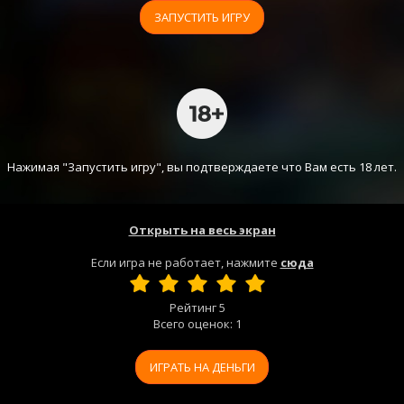
ЗАПУСТИТЬ ИГРУ
Нажимая "Запустить игру", вы подтверждаете что Вам есть 18 лет.
Открыть на весь экран
Если игра не работает, нажмите
сюда
Рейтинг
5
Всего оценок:
1
ИГРАТЬ НА ДЕНЬГИ