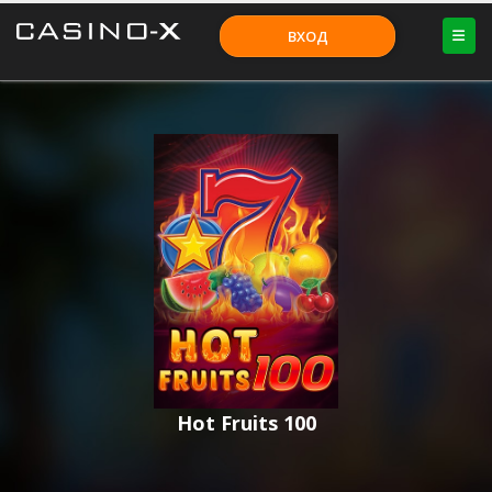
ВХОД
Hot Fruits 100