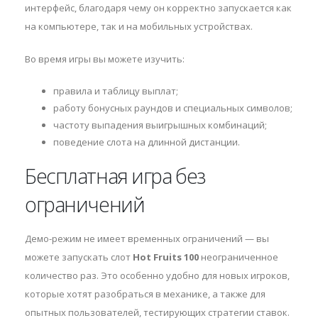
интерфейс, благодаря чему он корректно запускается как
на компьютере, так и на мобильных устройствах.
Во время игры вы можете изучить:
правила и таблицу выплат;
работу бонусных раундов и специальных символов;
частоту выпадения выигрышных комбинаций;
поведение слота на длинной дистанции.
Бесплатная игра без
ограничений
Демо-режим не имеет временных ограничений — вы
можете запускать слот
Hot Fruits 100
неограниченное
количество раз. Это особенно удобно для новых игроков,
которые хотят разобраться в механике, а также для
опытных пользователей, тестирующих стратегии ставок.