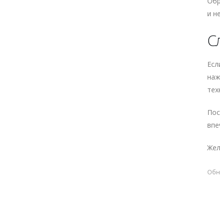
Обр
и н
С
Есл
наж
тех
Пос
впе
Жел
Обн