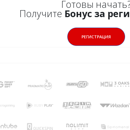
Готовы начать
Получите
Бонус за рег
РЕГИСТРАЦИЯ