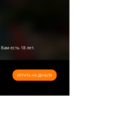
Вам есть 18 лет.
ИГРАТЬ НА ДЕНЬГИ