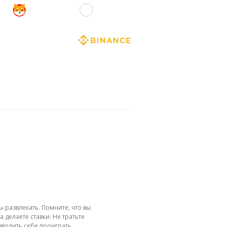
 развлекать. Помните, что вы
а делаете ставки. Не тратьте
волить себе проиграть.