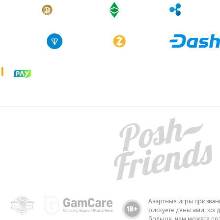
Азартные игры призваны
рискуете деньгами, когд
больше, чем можете поз