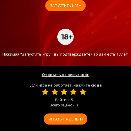
ЗАПУСТИТЬ ИГРУ
Нажимая "Запустить игру", вы подтверждаете что Вам есть 18 лет.
Открыть на весь экран
Если игра не работает, нажмите
сюда
Рейтинг
5
Всего оценок:
1
ИГРАТЬ НА ДЕНЬГИ