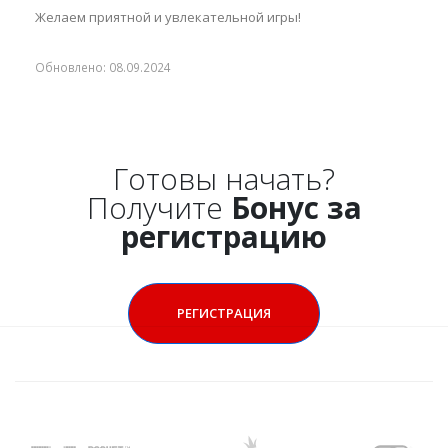
Желаем приятной и увлекательной игры!
Обновлено:
08.09.2024
Готовы начать?
Получите
Бонус за
регистрацию
РЕГИСТРАЦИЯ