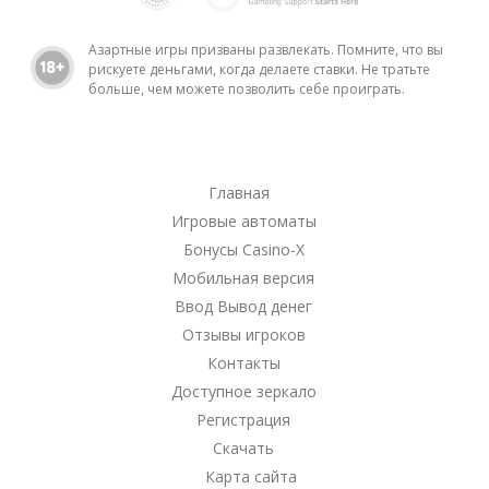
Азартные игры призваны развлекать. Помните, что вы
рискуете деньгами, когда делаете ставки. Не тратьте
больше, чем можете позволить себе проиграть.
Главная
Игровые автоматы
Бонусы Casino-X
Мобильная версия
Ввод Вывод денег
Отзывы игроков
Контакты
Доступное зеркало
Регистрация
Скачать
Карта сайта