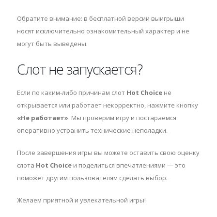
Обратите внимание: в бесплатной версии выигрыши
носят исключительно ознакомительный характер и не
могут быть выведены.
Слот не запускается?
Если по каким-либо причинам слот
Hot Choice
не
открывается или работает некорректно, нажмите кнопку
«Не работает»
. Мы проверим игру и постараемся
оперативно устранить технические неполадки.
После завершения игры вы можете оставить свою оценку
слота
Hot Choice
и поделиться впечатлениями — это
поможет другим пользователям сделать выбор.
Желаем приятной и увлекательной игры!