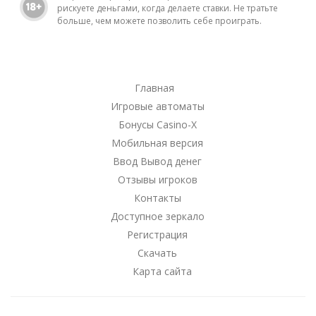
рискуете деньгами, когда делаете ставки. Не тратьте
больше, чем можете позволить себе проиграть.
Главная
Игровые автоматы
Бонусы Casino-X
Мобильная версия
Ввод Вывод денег
Отзывы игроков
Контакты
Доступное зеркало
Регистрация
Скачать
Карта сайта