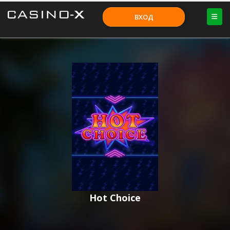
ВХОД
Hot Choice