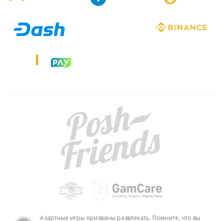
Азартные игры призваны развлекать. Помните, что вы