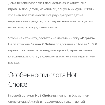
Демо-версия позволяет полностью ознакомиться с
игровым процессом, механикой, бонусными функциями и
уровнем волатильности. Все раунды проходят на
виртуальные кредиты, поэтому вы ничем не рискуете и
можете играть в удобном темпе.
Чтобы начать игру, достаточно нажать кнопку
«Играть»
.
На платформе
Casino X Online
представлено более 10 000
игровых автоматов от ведущих провайдеров, включая
классические слоты, видеослоты, настольные игры и live-
раздел.
Особенности слота Hot
Choice
Игровой автомат
Hot Choice
выполнен в фирменном
стиле студии
Amatic
и поддерживает адаптивный