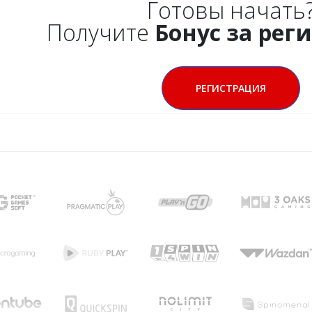
Готовы начать
Получите
Бонус за рег
РЕГИСТРАЦИЯ