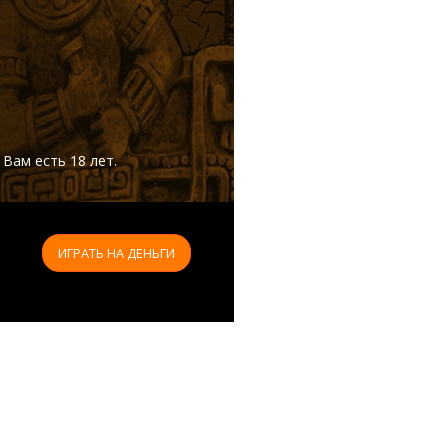
Вам есть 18 лет.
ИГРАТЬ НА ДЕНЬГИ