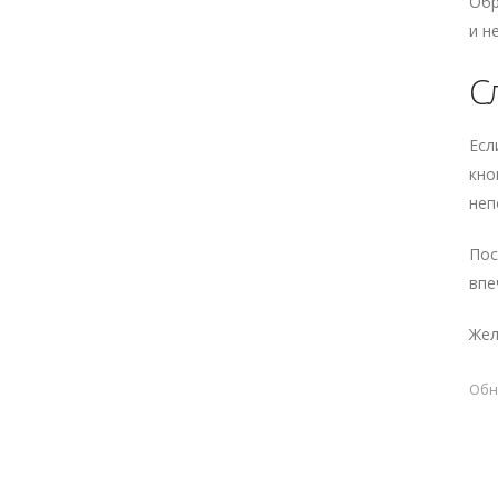
Обр
и н
С
Есл
кно
неп
Пос
впе
Жел
Обн