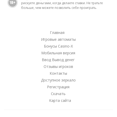
рискуете деньгами, когда делаете ставки. Не тратьте
больше, чем можете позволить себе проиграть.
Главная
Игровые автоматы
Бонусы Casino-X
Мобильная версия
Ввод Вывод денег
Отзывы игроков
Контакты
Доступное зеркало
Регистрация
Скачать
Карта сайта