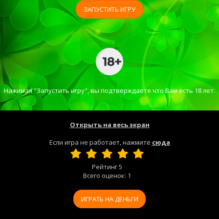
ЗАПУСТИТЬ ИГРУ
Нажимая "Запустить игру", вы подтверждаете что Вам есть 18 лет.
Открыть на весь экран
Если игра не работает, нажмите
сюда
Рейтинг
5
Всего оценок:
1
ИГРАТЬ НА ДЕНЬГИ