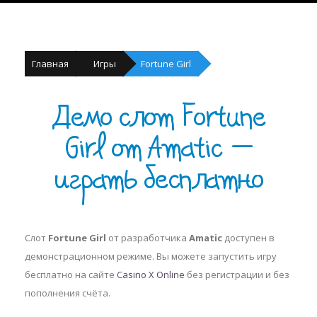
Главная
Игры
Fortune Girl
Демо слот Fortune
Girl от Amatic —
играть бесплатно
Слот
Fortune Girl
от разработчика
Amatic
доступен в
демонстрационном режиме. Вы можете запустить игру
бесплатно на сайте
Casino X Online
без регистрации и без
пополнения счёта.