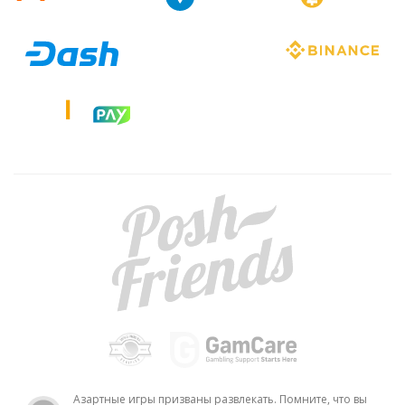
Азартные игры призваны развлекать. Помните, что вы