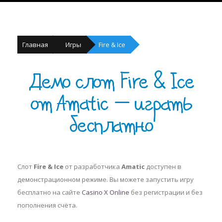
Главная
Игры
Fire & Ice
Демо слот Fire & Ice
от Amatic — играть
бесплатно
Слот
Fire & Ice
от разработчика
Amatic
доступен в
демонстрационном режиме. Вы можете запустить игру
бесплатно на сайте
Casino X Online
без регистрации и без
пополнения счёта.