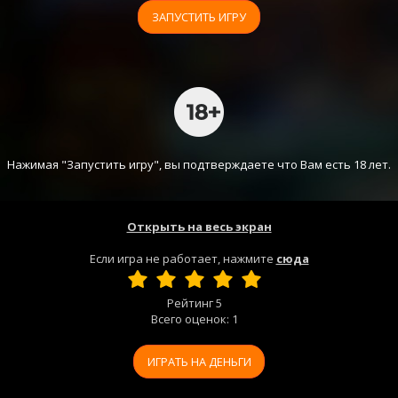
ЗАПУСТИТЬ ИГРУ
Нажимая "Запустить игру", вы подтверждаете что Вам есть 18 лет.
Открыть на весь экран
Если игра не работает, нажмите
сюда
Рейтинг
5
Всего оценок:
1
ИГРАТЬ НА ДЕНЬГИ