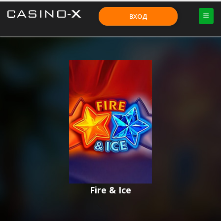
ВХОД
Fire & Ice