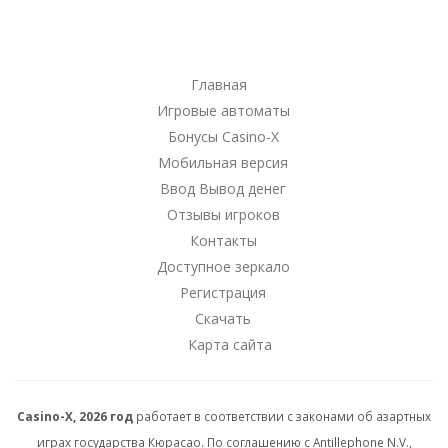
Главная
Игровые автоматы
Бонусы Casino-X
Мобильная версия
Ввод Вывод денег
Отзывы игроков
Контакты
Доступное зеркало
Регистрация
Скачать
Карта сайта
Casino-X, 2026 год
работает в соответствии с законами об азартных
играх государства Кюрасао. По соглашению с Antillephone N.V.,