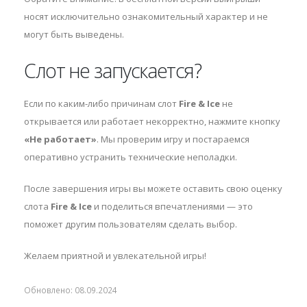
носят исключительно ознакомительный характер и не
могут быть выведены.
Слот не запускается?
Если по каким-либо причинам слот
Fire & Ice
не
открывается или работает некорректно, нажмите кнопку
«Не работает»
. Мы проверим игру и постараемся
оперативно устранить технические неполадки.
После завершения игры вы можете оставить свою оценку
слота
Fire & Ice
и поделиться впечатлениями — это
поможет другим пользователям сделать выбор.
Желаем приятной и увлекательной игры!
Обновлено:
08.09.2024