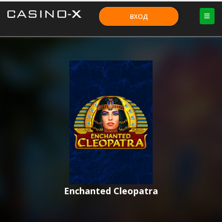
ВХОД
Enchanted Cleopatra