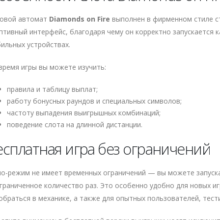
овой автомат
Diamonds on Fire
выполнен в фирменном стиле с
птивный интерфейс, благодаря чему он корректно запускается ка
ильных устройствах.
время игры вы можете изучить:
правила и таблицу выплат;
работу бонусных раундов и специальных символов;
частоту выпадения выигрышных комбинаций;
поведение слота на длинной дистанции.
есплатная игра без ограничений
о-режим не имеет временных ограничений — вы можете запуск
граниченное количество раз. Это особенно удобно для новых и
обраться в механике, а также для опытных пользователей, тест