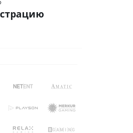
?
истрацию