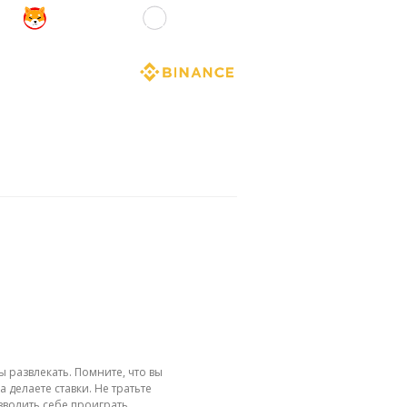
 развлекать. Помните, что вы
а делаете ставки. Не тратьте
волить себе проиграть.