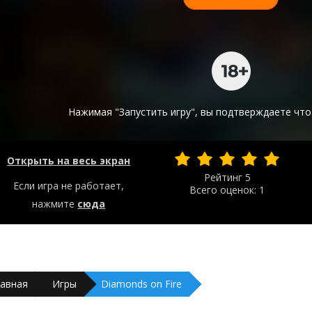
Нажимая "Запустить игру", вы подтверждаете что 
Открыть на весь экран
Рейтинг
5
Если игра не работает,
Всего оценок:
1
нажмите
сюда
авная
Игры
Diamonds on Fire