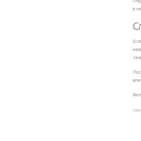
Обр
и н
С
Есл
наж
тех
Пос
впе
Жел
Обн