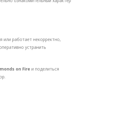
тельно ознакомительный характер
я или работает некорректно,
 оперативно устранить
monds on Fire
и поделиться
ор.