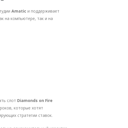
тудии
Amatic
и поддерживает
к на компьютере, так и на
ать слот
Diamonds on Fire
гроков, которые хотят
ирующих стратегии ставок.