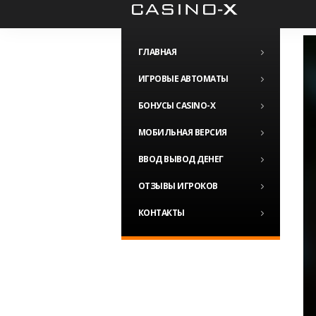
ГЛАВНАЯ
ИГРОВЫЕ АВТОМАТЫ
БОНУСЫ CASINO-X
МОБИЛЬНАЯ ВЕРСИЯ
ВВОД ВЫВОД ДЕНЕГ
ОТЗЫВЫ ИГРОКОВ
КОНТАКТЫ