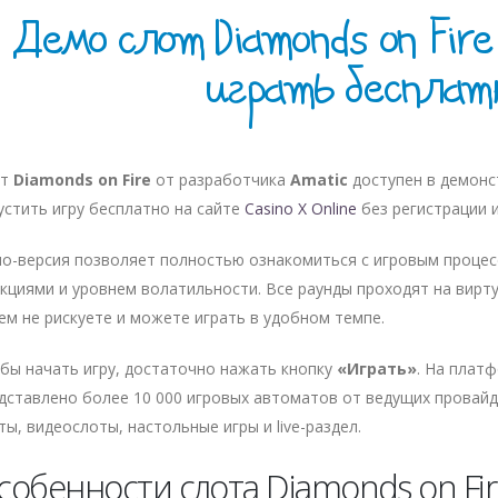
Демо слот Diamonds on Fir
играть бесплат
от
Diamonds on Fire
от разработчика
Amatic
доступен в демон
устить игру бесплатно на сайте
Casino X Online
без регистрации и
о-версия позволяет полностью ознакомиться с игровым процес
кциями и уровнем волатильности. Все раунды проходят на вирт
ем не рискуете и можете играть в удобном темпе.
бы начать игру, достаточно нажать кнопку
«Играть»
. На плат
дставлено более 10 000 игровых автоматов от ведущих провайд
ты, видеослоты, настольные игры и live-раздел.
собенности слота Diamonds on Fir