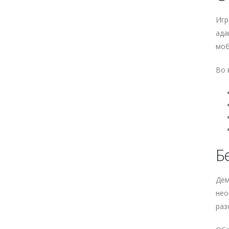
Игр
ада
моб
Во 
Б
Дем
нео
раз