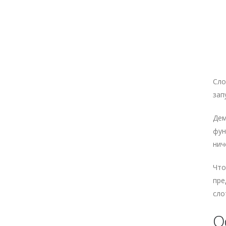
Сл
зап
Дем
фун
нич
Что
пре
сло
О