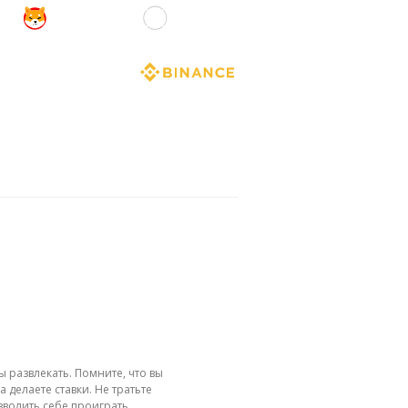
 развлекать. Помните, что вы
а делаете ставки. Не тратьте
волить себе проиграть.