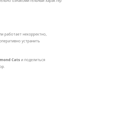
тельно ознакомительный характер
ли работает некорректно,
 оперативно устранить
amond Cats
и поделиться
ор.