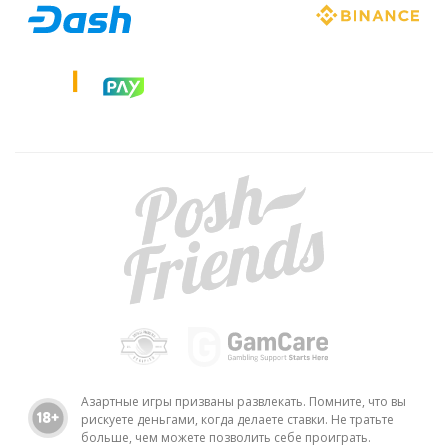
Азартные игры призваны развлекать. Помните, что вы
рискуете деньгами, когда делаете ставки. Не тратьте
больше, чем можете позволить себе проиграть.