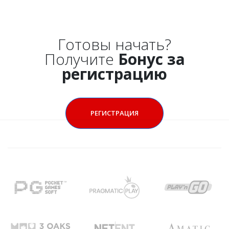
Готовы начать?
Получите
Бонус за
регистрацию
РЕГИСТРАЦИЯ