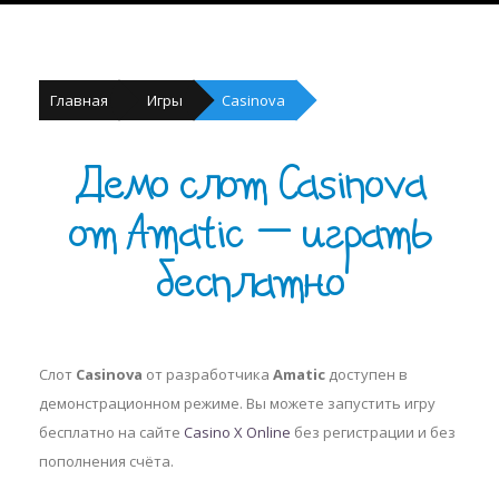
Главная
Игры
Casinova
Демо слот Casinova
от Amatic — играть
бесплатно
Слот
Casinova
от разработчика
Amatic
доступен в
демонстрационном режиме. Вы можете запустить игру
бесплатно на сайте
Casino X Online
без регистрации и без
пополнения счёта.