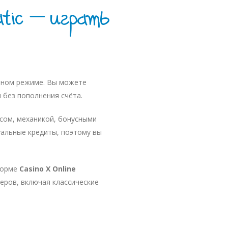
tic — играть
нном режиме. Вы можете
 без пополнения счёта.
сом, механикой, бонусными
уальные кредиты, поэтому вы
форме
Casino X Online
еров, включая классические