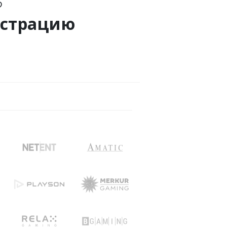
?
истрацию