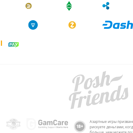
Азартные игры призваны
рискуете деньгами, когд
больше, чем можете поз