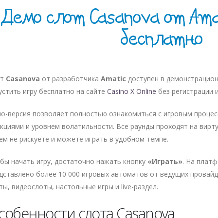
Демо слот Casanova от Ama
бесплатно
от
Casanova
от разработчика
Amatic
доступен в демонстрацио
устить игру бесплатно на сайте
Casino X Online
без регистрации и
о-версия позволяет полностью ознакомиться с игровым процес
кциями и уровнем волатильности. Все раунды проходят на вирт
ем не рискуете и можете играть в удобном темпе.
бы начать игру, достаточно нажать кнопку
«Играть»
. На плат
дставлено более 10 000 игровых автоматов от ведущих провайд
ты, видеослоты, настольные игры и live-раздел.
собенности слота Casanova