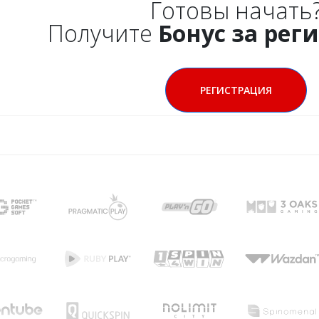
Готовы начать
Получите
Бонус за рег
РЕГИСТРАЦИЯ