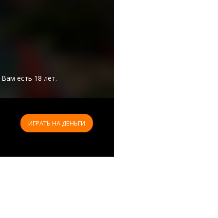
Вам есть 18 лет.
ИГРАТЬ НА ДЕНЬГИ