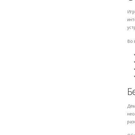
Игр
инт
уст
Во 
Б
Дем
нео
раз