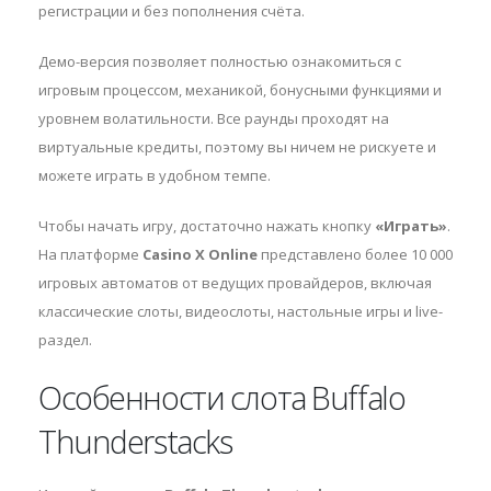
регистрации и без пополнения счёта.
Демо-версия позволяет полностью ознакомиться с
игровым процессом, механикой, бонусными функциями и
уровнем волатильности. Все раунды проходят на
виртуальные кредиты, поэтому вы ничем не рискуете и
можете играть в удобном темпе.
Чтобы начать игру, достаточно нажать кнопку
«Играть»
.
На платформе
Casino X Online
представлено более 10 000
игровых автоматов от ведущих провайдеров, включая
классические слоты, видеослоты, настольные игры и live-
раздел.
Особенности слота Buffalo
Thunderstacks