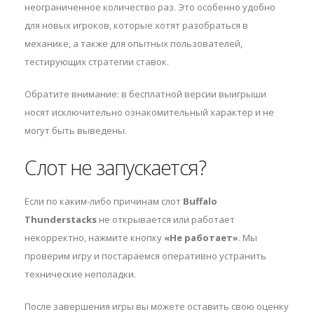
неограниченное количество раз. Это особенно удобно
для новых игроков, которые хотят разобраться в
механике, а также для опытных пользователей,
тестирующих стратегии ставок.
Обратите внимание: в бесплатной версии выигрыши
носят исключительно ознакомительный характер и не
могут быть выведены.
Слот не запускается?
Если по каким-либо причинам слот
Buffalo
Thunderstacks
не открывается или работает
некорректно, нажмите кнопку
«Не работает»
. Мы
проверим игру и постараемся оперативно устранить
технические неполадки.
После завершения игры вы можете оставить свою оценку