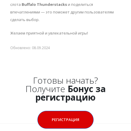
слота
Buffalo Thunderstacks
и поделиться
впечатлениями — это поможет другим пользователям
сделать выбор.
Желаем приятной и увлекательной игры!
Обновлено:
08.09.2024
Готовы начать?
Получите
Бонус за
регистрацию
РЕГИСТРАЦИЯ