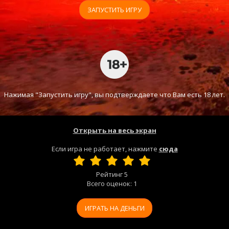
ЗАПУСТИТЬ ИГРУ
Нажимая "Запустить игру", вы подтверждаете что Вам есть 18 лет.
Открыть на весь экран
Если игра не работает, нажмите
сюда
Рейтинг
5
Всего оценок:
1
ИГРАТЬ НА ДЕНЬГИ