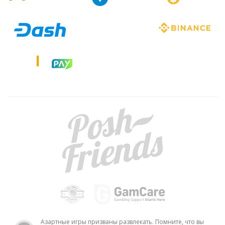
Азартные игры призваны развлекать. Помните, что вы