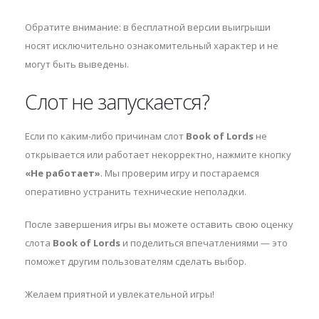
Обратите внимание: в бесплатной версии выигрыши
носят исключительно ознакомительный характер и не
могут быть выведены.
Слот не запускается?
Если по каким-либо причинам слот
Book of Lords
не
открывается или работает некорректно, нажмите кнопку
«Не работает»
. Мы проверим игру и постараемся
оперативно устранить технические неполадки.
После завершения игры вы можете оставить свою оценку
слота
Book of Lords
и поделиться впечатлениями — это
поможет другим пользователям сделать выбор.
Желаем приятной и увлекательной игры!