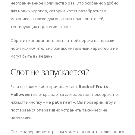
неограниченное количество раз. Это особенно удобно
для новых игроков, которые хотят разобраться в
механике, а также для опытных пользователей,
тестирующих стратегии ставок.
Обратите внимание: в бесплатной версии выигрыши
носят исключительно ознакомительный характер и не
могут быть выведены.
Слот не запускается?
Если по каким-либо причинам слот
Book of Fruits
Halloween
не открывается или работает некорректно,
нажмите кнопку
«Не работает»
. Мы проверим игру и
постараемся оперативно устранить технические
неполадки.
После завершения игры вы можете оставить свою оценку