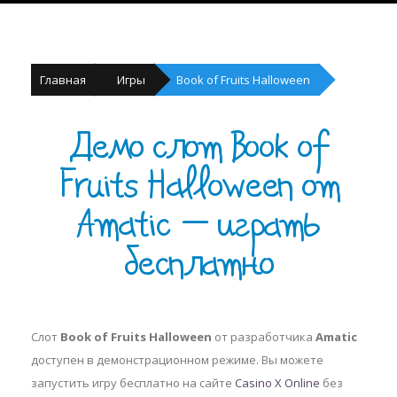
Главная
Игры
Book of Fruits Halloween
Демо слот Book of
Fruits Halloween от
Amatic — играть
бесплатно
Слот
Book of Fruits Halloween
от разработчика
Amatic
доступен в демонстрационном режиме. Вы можете
запустить игру бесплатно на сайте
Casino X Online
без