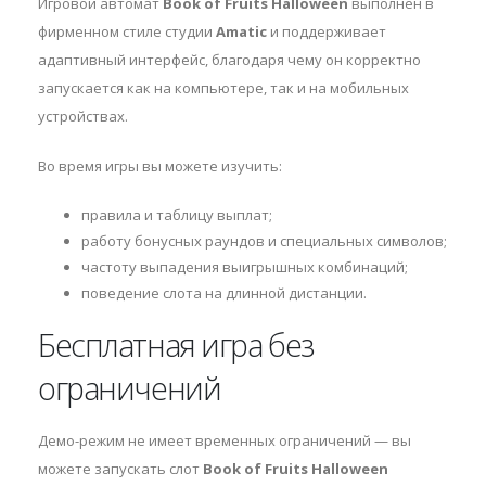
Игровой автомат
Book of Fruits Halloween
выполнен в
фирменном стиле студии
Amatic
и поддерживает
адаптивный интерфейс, благодаря чему он корректно
запускается как на компьютере, так и на мобильных
устройствах.
Во время игры вы можете изучить:
правила и таблицу выплат;
работу бонусных раундов и специальных символов;
частоту выпадения выигрышных комбинаций;
поведение слота на длинной дистанции.
Бесплатная игра без
ограничений
Демо-режим не имеет временных ограничений — вы
можете запускать слот
Book of Fruits Halloween