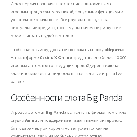
Демо-версия позволяет полностью ознакомиться с
игровым процессом, механикой, бонусными функциями и
уровнем волатильности. Все раунды проходят на
виртуальные кредиты, поэтому вы ничем не рискуете и
можете играть в удобном темпе.
Чтобы начать игру, достаточно нажать кнопку
«Играть»
.
На платформе
Casino X Online
представлено более 10 000
игровых автоматов от ведущих провайдеров, включая
классические слоты, видеослоты, настольные игры и live-
раздел.
Особенности слота Big Panda
Игровой автомат
Big Panda
выполнен в фирменном стиле
студии
Amatic
и поддерживает адаптивный интерфейс,
благодаря чему он корректно запускается как на
компьютере, так и на мобильных устройствах.