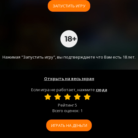
ЗАПУСТИТЬ ИГРУ
Нажимая "Запустить игру", вы подтверждаете что Вам есть 18 лет.
Открыть на весь экран
Если игра не работает, нажмите
сюда
Рейтинг
5
Всего оценок:
1
ИГРАТЬ НА ДЕНЬГИ