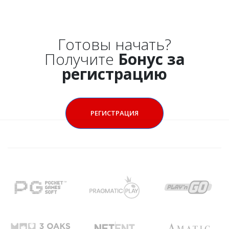
Готовы начать?
Получите
Бонус за
регистрацию
РЕГИСТРАЦИЯ