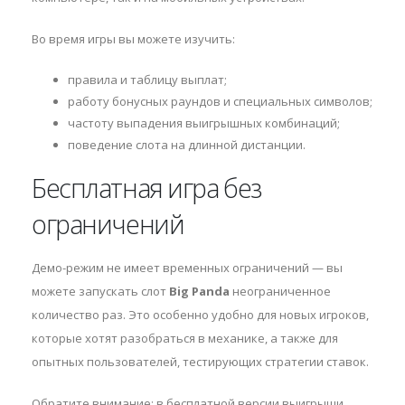
Во время игры вы можете изучить:
правила и таблицу выплат;
работу бонусных раундов и специальных символов;
частоту выпадения выигрышных комбинаций;
поведение слота на длинной дистанции.
Бесплатная игра без
ограничений
Демо-режим не имеет временных ограничений — вы
можете запускать слот
Big Panda
неограниченное
количество раз. Это особенно удобно для новых игроков,
которые хотят разобраться в механике, а также для
опытных пользователей, тестирующих стратегии ставок.
Обратите внимание: в бесплатной версии выигрыши