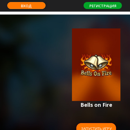
ВХОД
РЕГИСТРАЦИЯ
Bells on Fire
ЗАПУСТИТЬ ИГРУ