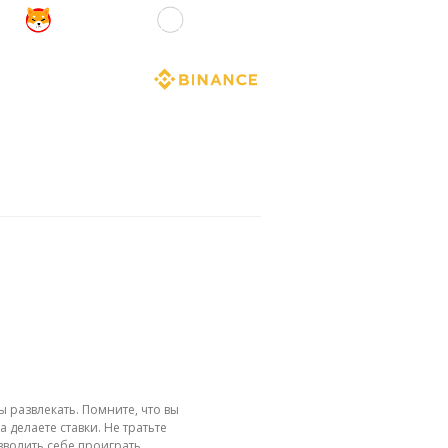
 развлекать. Помните, что вы
а делаете ставки. Не тратьте
волить себе проиграть.