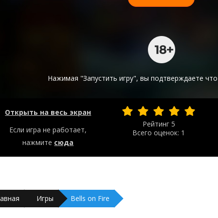
Нажимая "Запустить игру", вы подтверждаете что 
Открыть на весь экран
Рейтинг
5
Если игра не работает,
Всего оценок:
1
нажмите
сюда
авная
Игры
Bells on Fire