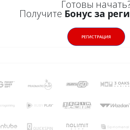
Готовы начать
Получите
Бонус за рег
РЕГИСТРАЦИЯ