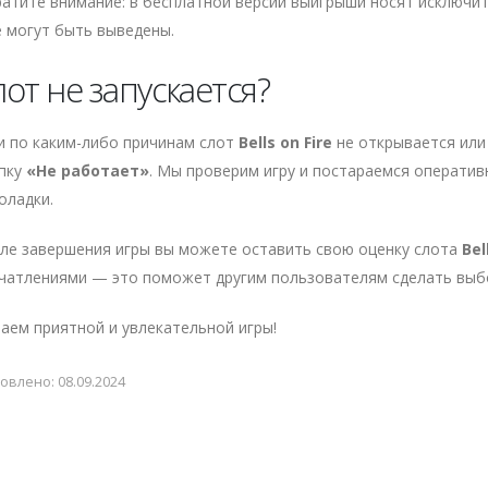
атите внимание: в бесплатной версии выигрыши носят исключи
е могут быть выведены.
лот не запускается?
и по каким-либо причинам слот
Bells on Fire
не открывается или
пку
«Не работает»
. Мы проверим игру и постараемся оператив
оладки.
ле завершения игры вы можете оставить свою оценку слота
Bel
чатлениями — это поможет другим пользователям сделать выб
аем приятной и увлекательной игры!
овлено:
08.09.2024