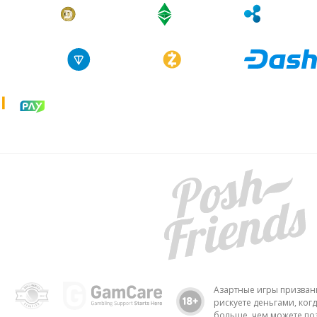
Азартные игры призваны
рискуете деньгами, когд
больше, чем можете поз