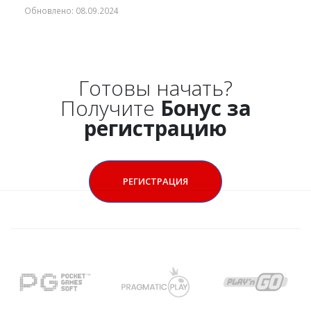
Обновлено:
08.09.2024
Готовы начать?
Получите
Бонус за
регистрацию
РЕГИСТРАЦИЯ