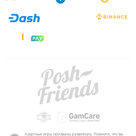
Азартные игры призваны развлекать. Помните, что вы