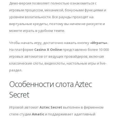
Демо-версия позволяет полностью ознакомиться с
игровым процессом, механикой, бонусными функциями и
уровнем волатильности. Все раунды проходят на
виртуальные кредиты, поэтому вы ничем не рискуете и
можете играть в удобном темпе.
Чтобы начать игру, достаточно нажать кнопку
«Играть»
.
На платформе
Casino X Online
представлено более 10 000
игровых автоматов от ведущих провайдеров, включая
классические слоты, видеослоты, настольные игры и live-
раздел.
Особенности слота Aztec
Secret
Игровой автомат
Aztec Secret
выполнен в фирменном
стиле студии
Amatic
и поддерживает адаптивный