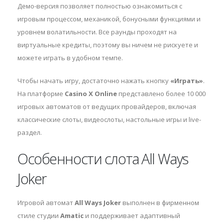
Демо-версия позволяет полностью ознакомиться с
игровым процессом, механикой, бонусными функциями и
уровнем волатильности. Все раунды проходят на
виртуальные кредиты, поэтому вы ничем не рискуете и
можете играть в удобном темпе.
Чтобы начать игру, достаточно нажать кнопку
«Играть»
.
На платформе
Casino X Online
представлено более 10 000
игровых автоматов от ведущих провайдеров, включая
классические слоты, видеослоты, настольные игры и live-
раздел.
Особенности слота All Ways
Joker
Игровой автомат
All Ways Joker
выполнен в фирменном
стиле студии
Amatic
и поддерживает адаптивный