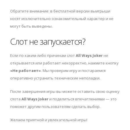
Обратите внимание: в бесплатной версии выигрыши
носят исключительно ознакомительный характер и не
могут быть выведены.
Слот не запускается?
Если по каким-либо причинам слот
All Ways Joker
не
открывается или работает некорректно, нажмите кнопку
«Не работает»
. Мы проверим игру и постараемся
оперативно устранить технические неполадки.
После завершения игры вы можете оставить свою оценку
слота
All Ways Joker
и поделиться впечатлениями — это
поможет другим пользователям сделать выбор.
Желаем приятной и увлекательной игры!