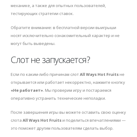
механике, а также для опытных пользователей,
тестирующих стратегии ставок.
Обратите внимание: в бесплатной версии выигрыши
носят исключительно ознакомительный характер и не
могут быть выведены.
Слот не запускается?
Если по каким-либо причинам слот
All Ways Hot Fruits
не
открывается или работает некорректно, нажмите кнопку
«Не работает»
. Мы проверим игру и постараемся
оперативно устранить технические неполадки.
После завершения игры вы можете оставить свою оценку
слота
All Ways Hot Fruits
и поделиться впечатлениями —
это поможет другим пользователям сделать выбор.