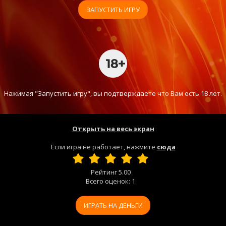
ЗАПУСТИТЬ ИГРУ
Нажимая "Запустить игру", вы подтверждаете что Вам есть 18 лет.
Открыть на весь экран
Если игра не работает, нажмите
сюда
Рейтинг
5.00
Всего оценок:
1
ИГРАТЬ НА ДЕНЬГИ