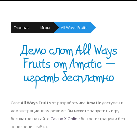
Главная
Игры
All Ways Fruits
Демо слот All Ways
Fruits от Amatic —
играть бесплатно
Слот
All Ways Fruits
от разработчика
Amatic
доступен в
демонстрационном режиме. Вы можете запустить игру
бесплатно на сайте
Casino X Online
без регистрации и без
пополнения счёта.