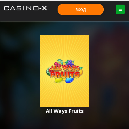
ВХОД
All Ways Fruits