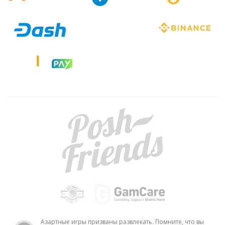
Азартные игры призваны развлекать. Помните, что вы