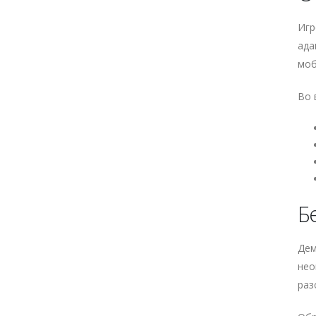
Игр
ада
моб
Во 
Б
Дем
нео
раз