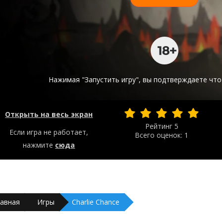
Нажимая "Запустить игру", вы подтверждаете что 
Открыть на весь экран
Рейтинг
5
Если игра не работает,
Всего оценок:
1
нажмите
сюда
авная
Игры
Charlie Chance