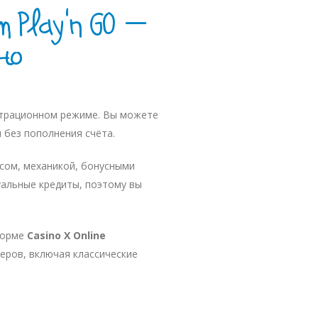
т Play'n GO —
но
трационном режиме. Вы можете
 без пополнения счёта.
сом, механикой, бонусными
уальные кредиты, поэтому вы
форме
Casino X Online
еров, включая классические