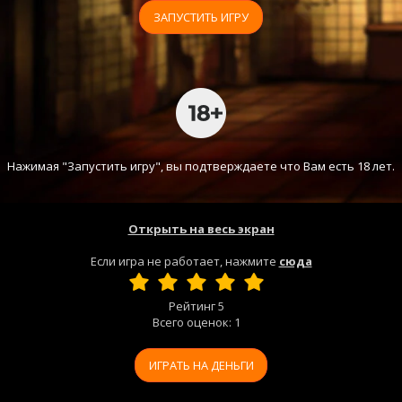
ЗАПУСТИТЬ ИГРУ
Нажимая "Запустить игру", вы подтверждаете что Вам есть 18 лет.
Открыть на весь экран
Если игра не работает, нажмите
сюда
Рейтинг
5
Всего оценок:
1
ИГРАТЬ НА ДЕНЬГИ