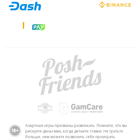
Азартные игры призваны развлекать. Помните, что вы
рискуете деньгами, когда делаете ставки. Не тратьте
больше, чем можете позволить себе проиграть.