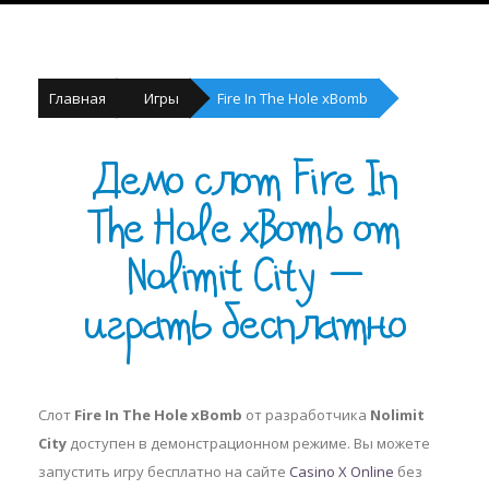
Главная
Игры
Fire In The Hole xBomb
Демо слот Fire In
The Hole xBomb от
Nolimit City —
играть бесплатно
Слот
Fire In The Hole xBomb
от разработчика
Nolimit
City
доступен в демонстрационном режиме. Вы можете
запустить игру бесплатно на сайте
Casino X Online
без