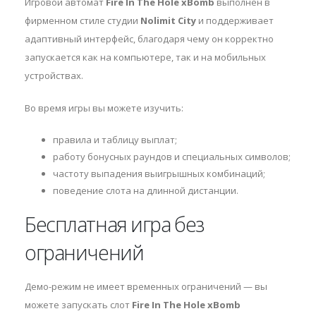
Игровой автомат
Fire In The Hole xBomb
выполнен в
фирменном стиле студии
Nolimit City
и поддерживает
адаптивный интерфейс, благодаря чему он корректно
запускается как на компьютере, так и на мобильных
устройствах.
Во время игры вы можете изучить:
правила и таблицу выплат;
работу бонусных раундов и специальных символов;
частоту выпадения выигрышных комбинаций;
поведение слота на длинной дистанции.
Бесплатная игра без
ограничений
Демо-режим не имеет временных ограничений — вы
можете запускать слот
Fire In The Hole xBomb