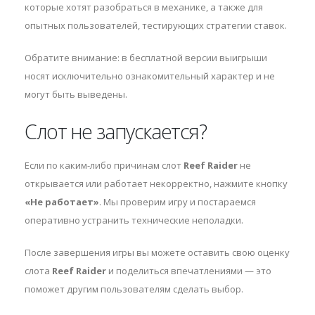
которые хотят разобраться в механике, а также для
опытных пользователей, тестирующих стратегии ставок.
Обратите внимание: в бесплатной версии выигрыши
носят исключительно ознакомительный характер и не
могут быть выведены.
Слот не запускается?
Если по каким-либо причинам слот
Reef Raider
не
открывается или работает некорректно, нажмите кнопку
«Не работает»
. Мы проверим игру и постараемся
оперативно устранить технические неполадки.
После завершения игры вы можете оставить свою оценку
слота
Reef Raider
и поделиться впечатлениями — это
поможет другим пользователям сделать выбор.