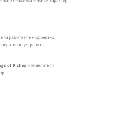
тельно ознакомительный характер
 или работает некорректно,
 оперативно устранить
gs of Riches
и поделиться
ор.