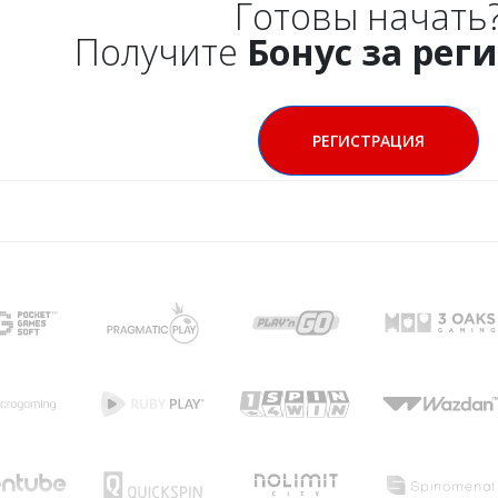
Готовы начать
Получите
Бонус за рег
РЕГИСТРАЦИЯ