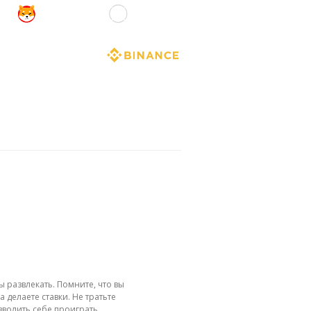
 развлекать. Помните, что вы
а делаете ставки. Не тратьте
волить себе проиграть.