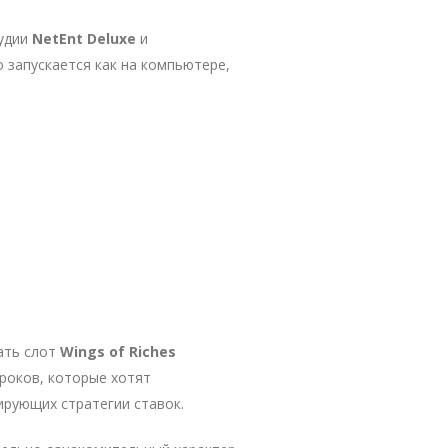
удии
NetEnt Deluxe
и
 запускается как на компьютере,
ать слот
Wings of Riches
гроков, которые хотят
ирующих стратегии ставок.