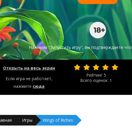
Нажимая "Запустить игру", вы подтверждаете что 
Открыть на весь экран
Рейтинг
5
Если игра не работает,
Всего оценок:
1
нажмите
сюда
авная
Игры
Wings of Riches