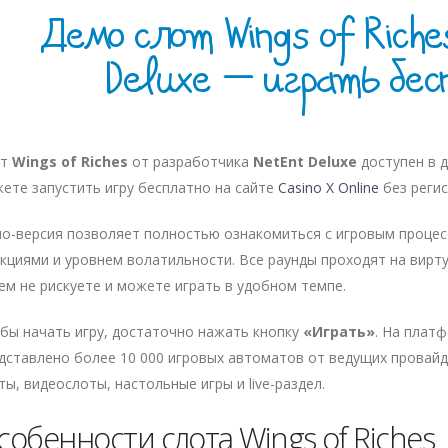
Демо слот Wings of Riche
Deluxe — играть бе
от
Wings of Riches
от разработчика
NetEnt Deluxe
доступен в 
ете запустить игру бесплатно на сайте
Casino X Online
без регис
о-версия позволяет полностью ознакомиться с игровым процес
кциями и уровнем волатильности. Все раунды проходят на вирт
ем не рискуете и можете играть в удобном темпе.
бы начать игру, достаточно нажать кнопку
«Играть»
. На плат
дставлено более 10 000 игровых автоматов от ведущих провайд
ты, видеослоты, настольные игры и live-раздел.
собенности слота Wings of Riches