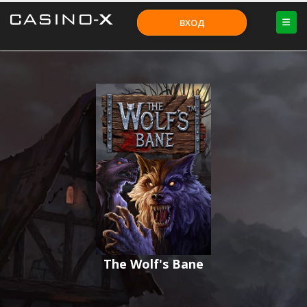
ВХОД
The Wolf's Bane