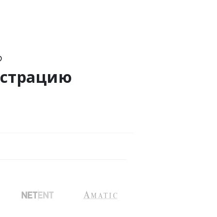
?
истрацию