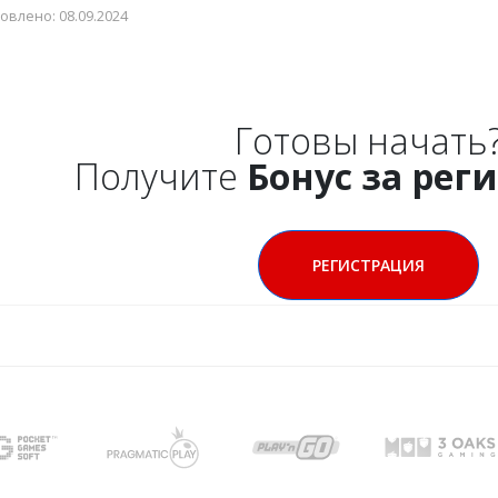
овлено:
08.09.2024
Готовы начать
Получите
Бонус за рег
РЕГИСТРАЦИЯ