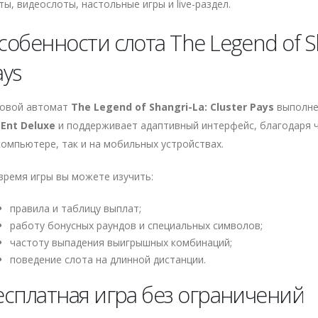
ты, видеослоты, настольные игры и live-раздел.
собенности слота The Legend of Sha
ays
овой автомат
The Legend of Shangri-La: Cluster Pays
выполне
Ent Deluxe
и поддерживает адаптивный интерфейс, благодаря ч
компьютере, так и на мобильных устройствах.
время игры вы можете изучить:
правила и таблицу выплат;
работу бонусных раундов и специальных символов;
частоту выпадения выигрышных комбинаций;
поведение слота на длинной дистанции.
есплатная игра без ограничений