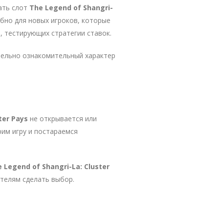
ать слот
The Legend of Shangri-
бно для новых игроков, которые
, тестирующих стратегии ставок.
тельно ознакомительный характер
ter Pays
не открывается или
рим игру и постараемся
 Legend of Shangri-La: Cluster
телям сделать выбор.