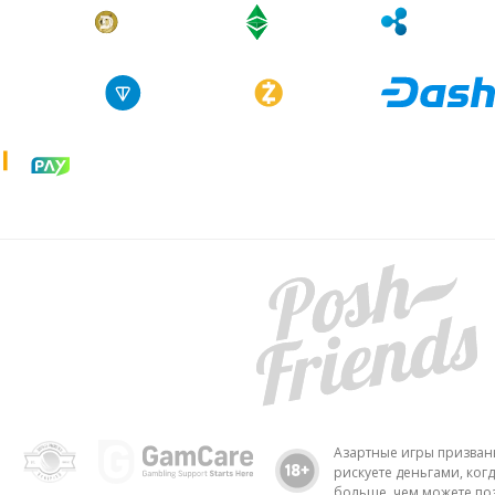
Азартные игры призваны
рискуете деньгами, когд
больше, чем можете поз