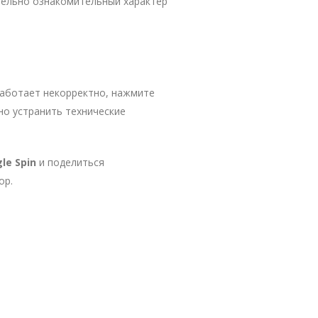
тельно ознакомительный характер
работает некорректно, нажмите
но устранить технические
gle Spin
и поделиться
ор.