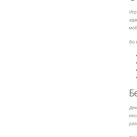
Игр
ада
моб
Во 
Б
Дем
нео
раз