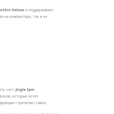
etEnt Deluxe
и поддерживает
к на компьютере, так и на
ать слот
Jingle Spin
гроков, которые хотят
ирующих стратегии ставок.