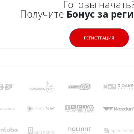
Готовы начать
Получите
Бонус за рег
РЕГИСТРАЦИЯ