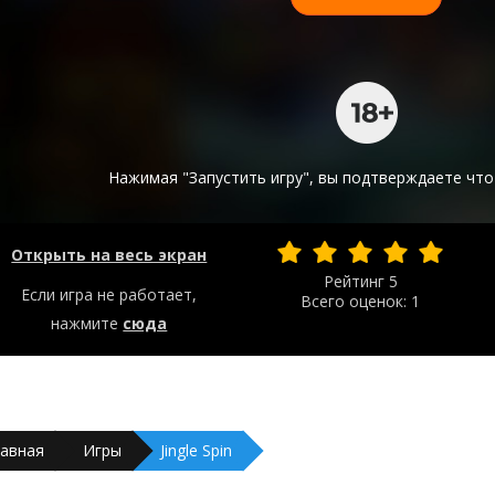
Нажимая "Запустить игру", вы подтверждаете что 
Открыть на весь экран
Рейтинг
5
Если игра не работает,
Всего оценок:
1
нажмите
сюда
авная
Игры
Jingle Spin