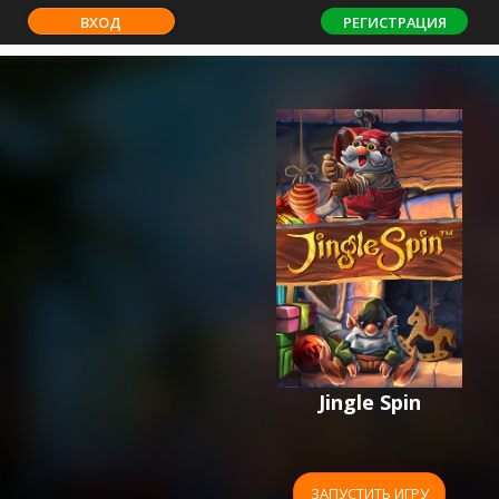
ВХОД
РЕГИСТРАЦИЯ
Jingle Spin
ЗАПУСТИТЬ ИГРУ