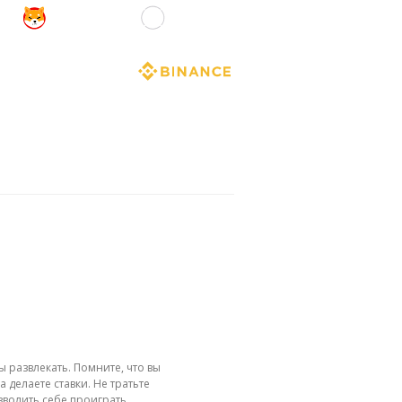
 развлекать. Помните, что вы
а делаете ставки. Не тратьте
волить себе проиграть.